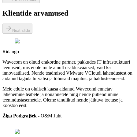
Klientide arvamused
Next slide
Ridango
Wavecom on olnud erakordne partner, pakkudes IT infrastruktuuri
teenuseid, mis ei ole mitte ainult usaldusväärsed, vaid ka
innovaatilised. Nende teadmised VMware VCloudi lahendustest on
aidanud tagada turvalisi ja tõhusaid majutus- ja haldusteenuseid.
Meie edule on oluliselt kaasa aidanud Wavecomi ennetav
lähenemine teabele ja nõuannetele ning nende pühendumine
teenindustasemetele. Oleme tänulikud nende jätkuva toetuse ja
koostöö eest.
Žiga Podgrajšek
-
O&M Juht