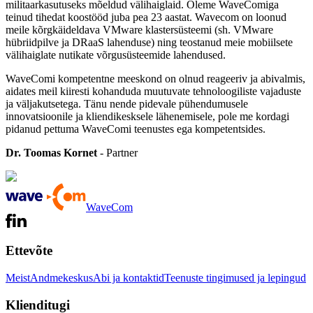
militaarkasutuseks mõeldud välihaiglaid. Oleme WaveComiga
teinud tihedat koostööd juba pea 23 aastat. Wavecom on loonud
meile kõrgkäideldava VMware klastersüsteemi (sh. VMware
hübriidpilve ja DRaaS lahenduse) ning teostanud meie mobiilsete
välihaiglate nutikate võrgusüsteemide lahendused.
WaveComi kompetentne meeskond on olnud reageeriv ja abivalmis,
aidates meil kiiresti kohanduda muutuvate tehnoloogiliste vajaduste
ja väljakutsetega. Tänu nende pidevale pühendumusele
innovatsioonile ja kliendikesksele lähenemisele, pole me kordagi
pidanud pettuma WaveComi teenustes ega kompetentsides.
Dr. Toomas Kornet
- Partner
WaveCom
Ettevõte
Meist
Andmekeskus
Abi ja kontaktid
Teenuste tingimused ja lepingud
Klienditugi