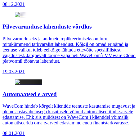
08.12.2021
Pilvevarunduse lahenduste võrdlus
Pilvevarunduseks ja andmete replikeerimiseks on turul
mitukümmend tarkvaralist lahendust. Kõigil on omad eripärad ja
teenuse valikul tuleb eelkõige lähtuda ettevõtte spetsiifilistest
vajadustest. Järgnevalt toome välja neli WaveCom´i VMware Cloud
platvormil töötavat lahendust.
19.03.2021
Automaatsed e-arved
WaveCom hindab kõrgelt klientide teenuste kasutamise mugavust ja
oleme aastavahetusega kasutusele võtnud automatiseeritud e-arvete
edastamise. Ehk siis nüüdsest on WaveCom´i klientidel võimalik
automatiseerida oma e-arved edastamine enda finantstarkvarasse.
08.01.2021