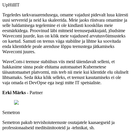
UpHillIT
Tegeledes tarkvaraarendusega, omame vajadust pidevalt luua kiiresti
uusi servereid ja neid ka skaleerida. Meie jaoks riistvara omamine ja
selle haldamisega tegelemine ei ole kindlasti kooskõlas meie
eesmärkidega. Proovinud läbi mitmeid teenusepakkujaid, jõudsime
Wavecomi juurde, kus on kõik meie vajadused arvutusvõimsusteks
on kaetud. Samuti on teenus väga stabiilne ja lihtne ka soovitada
enda klientidele peale arenduse lõppu teenustega jätkamiseks
Wavecomi juures.
WaveCom-i teenuse stabiilsus viis meid täiendavalt selleni, et
hakkasime sinna peale ehitama automaatset Kubernetese
täisautomaatset platvormi, mis teeb nii meie kui klientide elu oluliselt
lihtsamaks. Seda ikka kõik selleks, et teenust kasutamiseks ei ole
vaja omada ei DevOpse ega isegi mitte IT spetsialiste.
Erki Märks
- Partner
Semetron
Semetron pakub tervishoiuteenuste osutajatele kaasaegseid ja
professionaalseid meditsiinitooteid ja -tehnikat, sh.