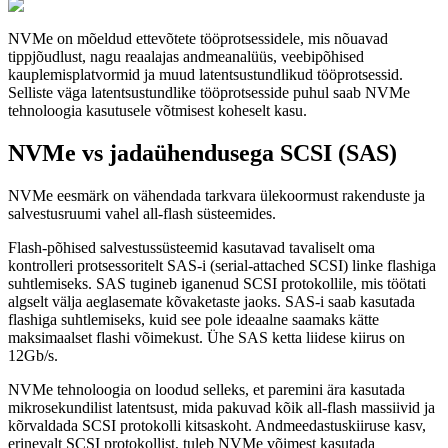
NVMe on mõeldud ettevõtete tööprotsessidele, mis nõuavad
tippjõudlust, nagu reaalajas andmeanalüüs, veebipõhised
kauplemisplatvormid ja muud latentsustundlikud tööprotsessid.
Selliste väga latentsustundlike tööprotsesside puhul saab NVMe
tehnoloogia kasutusele võtmisest koheselt kasu.
NVMe vs jadaühendusega SCSI (SAS)
NVMe eesmärk on vähendada tarkvara ülekoormust rakenduste ja
salvestusruumi vahel all-flash süsteemides.
Flash-põhised salvestussüsteemid kasutavad tavaliselt oma
kontrolleri protsessoritelt SAS-i (serial-attached SCSI) linke flashiga
suhtlemiseks. SAS tugineb iganenud SCSI protokollile, mis töötati
algselt välja aeglasemate kõvaketaste jaoks. SAS-i saab kasutada
flashiga suhtlemiseks, kuid see pole ideaalne saamaks kätte
maksimaalset flashi võimekust. Ühe SAS ketta liidese kiirus on
12Gb/s.
NVMe tehnoloogia on loodud selleks, et paremini ära kasutada
mikrosekundilist latentsust, mida pakuvad kõik all-flash massiivid ja
kõrvaldada SCSI protokolli kitsaskoht. Andmeedastuskiiruse kasv,
erinevalt SCSI protokollist, tuleb NVMe võimest kasutada