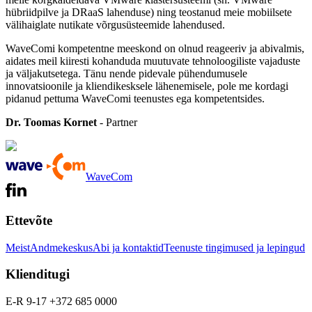
hübriidpilve ja DRaaS lahenduse) ning teostanud meie mobiilsete
välihaiglate nutikate võrgusüsteemide lahendused.
WaveComi kompetentne meeskond on olnud reageeriv ja abivalmis,
aidates meil kiiresti kohanduda muutuvate tehnoloogiliste vajaduste
ja väljakutsetega. Tänu nende pidevale pühendumusele
innovatsioonile ja kliendikesksele lähenemisele, pole me kordagi
pidanud pettuma WaveComi teenustes ega kompetentsides.
Dr. Toomas Kornet
- Partner
WaveCom
Ettevõte
Meist
Andmekeskus
Abi ja kontaktid
Teenuste tingimused ja lepingud
Klienditugi
E-R 9-17 +372 685 0000