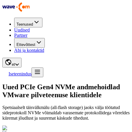
Teenused
Uudised
Partner
Ettevõttest
Abi ja kontaktid
et
Iseteenindus
Uued PCIe Gen4 NVMe andmehoidlad
VMware pilveteenuse klientidele
Spetsiaalselt täisvälkmälu (all-flash storage) jaoks välja töötatud
sideprotokoll NVMe võimaldab varasemate protokollidega võrreldes
kiiremat jõudlust ja suuremat käskude tihedust.