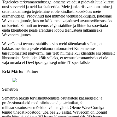
Tegeledes tarkvaraarendusega, omame vajadust pidevalt luua kiiresti
uusi servereid ja neid ka skaleerida. Meie jaoks riistvara omamine ja
selle haldamisega tegelemine ei ole kindlasti kooskõlas meie
eesmärkidega. Proovinud läbi mitmeid teenusepakkujaid, jõudsime
Wavecomi juurde, kus on kõik meie vajadused arvutusvõimsusteks
on kaetud. Samuti on teenus väga stabiilne ja lihtne ka soovitada
enda klientidele peale arenduse lõppu teenustega jätkamiseks
Wavecomi juures.
WaveCom-i teenuse stabiilsus viis meid täiendavalt selleni, et
hakkasime sinna peale ehitama automaatset Kubernetese
täisautomaatset platvormi, mis teeb nii meie kui klientide elu oluliselt
lihtsamaks. Seda ikka kõik selleks, et teenust kasutamiseks ei ole
vaja omada ei DevOpse ega isegi mitte IT spetsialiste.
Erki Märks
- Partner
Semetron
Semetron pakub tervishoiuteenuste osutajatele kaasaegseid ja
professionaalseid meditsiinitooteid ja -tehnikat, sh.
militaarkasutuseks mõeldud välihaiglaid. Oleme WaveComiga
teinud tihedat koostööd juba pea 23 aastat. Wavecom on loonud
meile kõrgkäideldava VMware klastersüsteemi (sh. VMware