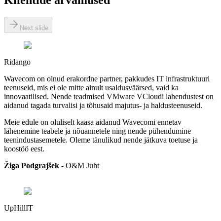
Klientide arvamused
Next slide
Ridango
Wavecom on olnud erakordne partner, pakkudes IT infrastruktuuri
teenuseid, mis ei ole mitte ainult usaldusväärsed, vaid ka
innovaatilised. Nende teadmised VMware VCloudi lahendustest on
aidanud tagada turvalisi ja tõhusaid majutus- ja haldusteenuseid.
Meie edule on oluliselt kaasa aidanud Wavecomi ennetav
lähenemine teabele ja nõuannetele ning nende pühendumine
teenindustasemetele. Oleme tänulikud nende jätkuva toetuse ja
koostöö eest.
Žiga Podgrajšek
-
O&M Juht
UpHillIT