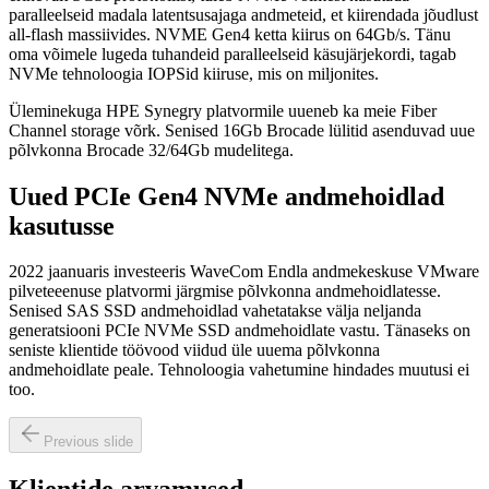
paralleelseid madala latentsusajaga andmeteid, et kiirendada jõudlust
all-flash massiivides. NVME Gen4 ketta kiirus on 64Gb/s. Tänu
oma võimele lugeda tuhandeid paralleelseid käsujärjekordi, tagab
NVMe tehnoloogia IOPSid kiiruse, mis on miljonites.
Üleminekuga HPE Synegry platvormile uueneb ka meie Fiber
Channel storage võrk. Senised 16Gb Brocade lülitid asenduvad uue
põlvkonna Brocade 32/64Gb mudelitega.
Uued PCIe Gen4 NVMe andmehoidlad
kasutusse
2022 jaanuaris investeeris WaveCom Endla andmekeskuse VMware
pilveteeenuse platvormi järgmise põlvkonna andmehoidlatesse.
Senised SAS SSD andmehoidlad vahetatakse välja neljanda
generatsiooni PCIe NVMe SSD andmehoidlate vastu. Tänaseks on
seniste klientide töövood viidud üle uuema põlvkonna
andmehoidlate peale. Tehnoloogia vahetumine hindades muutusi ei
too.
Previous slide