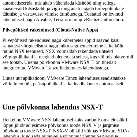
automatiseerida, mis aitab vähendada käsitööd ning sellega
kaasnevaid kitsaskohti ja vigu ning aitab tagada turbepoliitikate
täitmise ja vastavusse viimise ärinõuetega. Toetatud on levinud
lahendused nagu Ansible, Terraform ning vRealize automation.
Pilvepõhised rakendused (Cloud-Native Apps)
Pilvepõhised rakendused nagu kubernetes äppid saavad kasu
samadest võrgueelistest nagu mikrosegmenteerimine ja ka kõik
muud NSX teenused. NSX võimaldab rakendada ühtseid
võrgupoliitikaid ja reegleid olenemata sellest, kus või mis platvormil
see töötab. Uuema põlvkonna VMware NSX-T on tihedalt
integreeritud VMware Tanzu Kubernetes lahendustega.
Luues uut aplikatiooni VMware Tanzu lahenduses seadistatakse
võrk, tulemüür, pääsupoliitikad ja ka loadbalancer automaatselt.
Uue põlvkonna lahendus NSX-T
Hetkel on VMware NSX lahendusel kaks varianti: oma elutsükli
lõppu jõudnud esimese põlvkonna toode NSX-V ja järgmise
põlvkonna toode NSX-T. NSX-V oli küll võimas VMware SDN-
lahendus, kuid seda piiras selle sõltuvus vCenter Serverist ja