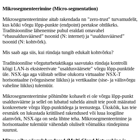
Mikrosegmenteerimine (Micro-segmentation)
Mikrosegmenteerimine aitab rakendada nn "zero-trust" turvamudelit,
kus kõiki võrgu lõpp-punkte (endpoint) peetakse ohtlikeks.
Traditsioonilise lähenemise puhul eraldati omavahel
“ebausaldusväärsed” tsoonid (N: internet) ja “usaldusväärsed”
tsoonid (N: kohtvõrk).
Mis saab aga siis, kui ründaja tungib edukalt kohtvõrku?
Traditsioonilise võrguturbetaktikaga saavutaks ründaja kontrolli
kõigi LAN-is eksisteerivate "usaldusväärsete" võrgu lõpp-punktide
üle. NSX-iga aga välistab sellise olukorra virtuaalne NSX-T
horisontaalne (võrgusisene liiklus) ja vertikaalne (sise- ja välisvõrgu
vaheline liiklus) tulemüür.
Mikrosegmenteerimise põhimõtte kohaselt ei ole võrgu lõpp-punkt
usaldusväärne ja sellel on lubatud suhelda ainult teie poolt määratud
konkreetsete võrgu lõpp-punktidega ja teenustega. Ükskõik, kas teie
eesmärk on lukustada kriitilised rakendused või luua loogiline
alamvõrk, NSX-iga on seda lihtne teha. Mikrosegmenteerimine ja
horisontaalne tulemüür vähendab oluliselt võimaliku ründepinna
suurust.