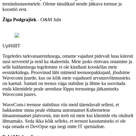
teenindustasemetele. Oleme tänulikud nende jätkuva toetuse ja
koostöö eest.
Žiga Podgrajšek
-
O&M Juht
UpHillIT
Tegeledes tarkvaraarendusega, omame vajadust pidevalt luua kiiresti
uusi servereid ja neid ka skaleerida. Meie jaoks riistvara omamine ja
selle haldamisega tegelemine ei ole kindlasti kooskõlas meie
eesmärkidega. Proovinud läbi mitmeid teenusepakkujaid, jõudsime
Wavecomi juurde, kus on kõik meie vajadused arvutusvõimsusteks
on kaetud. Samuti on teenus väga stabiilne ja lihtne ka soovitada
enda klientidele peale arenduse lõppu teenustega jätkamiseks
Wavecomi juures.
WaveCom-i teenuse stabiilsus viis meid täiendavalt selleni, et
hakkasime sinna peale ehitama automaatset Kubernetese
täisautomaatset platvormi, mis teeb nii meie kui klientide elu oluliselt
lihtsamaks. Seda ikka kõik selleks, et teenust kasutamiseks ei ole
vaja omada ei DevOpse ega isegi mitte IT spetsialiste.