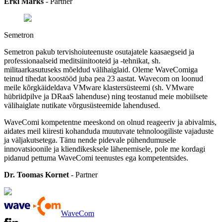
Erki Märks
- Partner
Semetron
Semetron pakub tervishoiuteenuste osutajatele kaasaegseid ja
professionaalseid meditsiinitooteid ja -tehnikat, sh.
militaarkasutuseks mõeldud välihaiglaid. Oleme WaveComiga
teinud tihedat koostööd juba pea 23 aastat. Wavecom on loonud
meile kõrgkäideldava VMware klastersüsteemi (sh. VMware
hübriidpilve ja DRaaS lahenduse) ning teostanud meie mobiilsete
välihaiglate nutikate võrgusüsteemide lahendused.
WaveComi kompetentne meeskond on olnud reageeriv ja abivalmis,
aidates meil kiiresti kohanduda muutuvate tehnoloogiliste vajaduste
ja väljakutsetega. Tänu nende pidevale pühendumusele
innovatsioonile ja kliendikesksele lähenemisele, pole me kordagi
pidanud pettuma WaveComi teenustes ega kompetentsides.
Dr. Toomas Kornet
- Partner
WaveCom