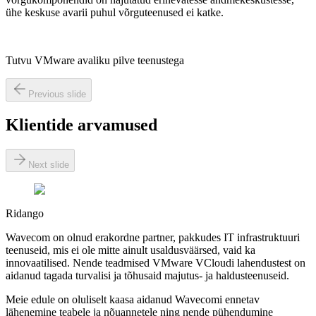
ühe keskuse avarii puhul võrguteenused ei katke.
Tutvu VMware avaliku pilve teenustega
Previous slide
Klientide arvamused
Next slide
Ridango
Wavecom on olnud erakordne partner, pakkudes IT infrastruktuuri
teenuseid, mis ei ole mitte ainult usaldusväärsed, vaid ka
innovaatilised. Nende teadmised VMware VCloudi lahendustest on
aidanud tagada turvalisi ja tõhusaid majutus- ja haldusteenuseid.
Meie edule on oluliselt kaasa aidanud Wavecomi ennetav
lähenemine teabele ja nõuannetele ning nende pühendumine