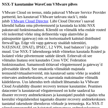
NSX-T kasutamine WaveCom VMware pilves
VMware Cloud on teenus, mida pakuvad VMware Service Provider
partnerid, kes kasutavad VMware tarkvara stack’i, mida
juhib
VMware Cloud Director
. Läbi Cloud Dircetor´i saavad
kliendid hallata oma pilveteenuseid ja kasutada ka kõiki NSX
pakutavaid funktsionaalsusi. Kliendil on võimalik teha endale routed
või isoleeritud võrke ning defineerida vapp alamvõrke ja
pääsupunkte (gateway) mis on horisontaalselt kaitstud distributed
firewall’iga. Edge või vapp gateway sisaldab tulemüüri,
NAT(SNAT, DNAT), IPSEC, L2 VPN, load balancer´i ja palju
muud. Uue NSX-T lahendusega tekib võimekus kasutada Routed ja
Isolated võrke pilveteenuste saitide üleselt. Eelnevalt oli see
võimalus lisatasu eest kasutades Cross VDC Federation
funktsionaalust. Samamoodi töötavad võrguteenused ja gateway´d
pilvesaitide üleselt. See omakorda võimaldab majutada
teenuseid/virtuaalservereid, mis kasutavad samu võrke ja seadeid
erinevates andmekeskustes, et saavutada maksimaalne võimalik
käideldavus. Uus lahendus teeb oluliselt lihtsamaks ka VMware
Cloud Availability disaster recovery teenuse kasutamise. Peamises
datacenter´is kasutatavad võrguteenused on kohe saadaval ka
disaster recovery andmekeskuses ja kasutajatel puudub vajadus teha
keerulisi võrgulahendusi tagamaks disaster recovery andmekeskuses
taastatud rakenduste ühenduvus võrkude ja teenustega. Ka NSX-T
võrgukomponendid on hajutatud erinevatesse andmekeskustesse,