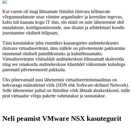
Kui varem oli isegi lihtsamate füüsilist riistvara hõlmavate
võrgumuudatuste sisse viimine aeganõudev ja keeruline tegevus,
kuhu tuli kaasata kogu IT tiim, siis nüüd on uute lähenemiste abil
muudatuste, konfiguratsioonide, uue disaini ja arhitektuuri koodis
juurutamine oluliselt hõlpsam.
Täna kasutatakse juba enamikes kaasaegsetes andmekeskustes
riistvara virtualiseerimist, tänu millele on pilveteenuste pakkumine
muutunud oluliselt paindlikumaks ja kulutõhusamaks.
Virtualiseerimine võimaldab andmekeskust tõhusamalt skaleerida
ning see omakorda andmekeskuse klientidel väiksemate kuludega
paremaid pilveteenuseid pakkuda.
Üks põnevamaid uusi lähenemisi virtualiseerimismaailmas on
tarkvaraga määratletud võrk (SDN ehk Software-defined Network).
Selle lähenemise puhul on füüsiline võrk lihtsalt aluskeskkond, mille
peal virtuaalse võrgu pakette vahetatakse ja suunatakse.
Neli peamist VMware NSX kasutegurit