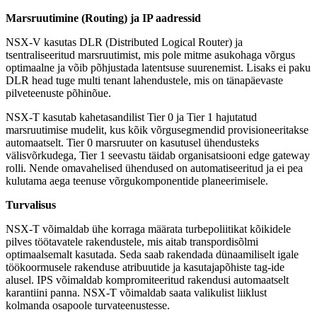
Marsruutimine (Routing) ja IP aadressid
NSX-V kasutas DLR (Distributed Logical Router) ja
tsentraliseeritud marsruutimist, mis pole mitme asukohaga võrgus
optimaalne ja võib põhjustada latentsuse suurenemist. Lisaks ei paku
DLR head tuge multi tenant lahendustele, mis on tänapäevaste
pilveteenuste põhinõue.
NSX-T kasutab kahetasandilist Tier 0 ja Tier 1 hajutatud
marsruutimise mudelit, kus kõik võrgusegmendid provisioneeritakse
automaatselt. Tier 0 marsruuter on kasutusel ühendusteks
välisvõrkudega, Tier 1 seevastu täidab organisatsiooni edge gateway
rolli. Nende omavahelised ühendused on automatiseeritud ja ei pea
kulutama aega teenuse võrgukomponentide planeerimisele.
Turvalisus
NSX-T võimaldab ühe korraga määrata turbepoliitikat kõikidele
pilves töötavatele rakendustele, mis aitab transpordisõlmi
optimaalsemalt kasutada. Seda saab rakendada dünaamiliselt igale
töökoormusele rakenduse atribuutide ja kasutajapõhiste tag-ide
alusel. IPS võimaldab kompromiteeritud rakendusi automaatselt
karantiini panna. NSX-T võimaldab saata valikulist liiklust
kolmanda osapoole turvateenustesse.