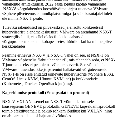
vananenud arhitektuurist. 2022 aasta lõpuks kaotab vananenud
NSX-V võrgulahendus koostöövõime järjest uueneva VMware
vSphere pilveteenuste tuumikplatvormiga ja selle kasutajatel tuleb
üle minna NSX-T peale.
Tuleviku rakendused on pilvekesksed ja ei sõltu konkreetsest
hüperviisorist ja andmekeskustest. VMware on arendanud NSX-T
strateegiliselt nii, et sellel oleks funktsionaalsused
võrguprobleemidele nii kohapealsetes, hübriid- kui ka mitme pilve
keskkondades.
Peamine erinevus NSX-V ja NSX-T vahel on see, et NSX-T on
VMware vSphere'ist "lahti ühendatud", mis tähendab seda, et NSX-
T juurutamiseks ei pea olema vCenter serverit. See võimaldab
VMware-i uuenduslikke ja paremini hallatavaid võrguteenuseid.
NSX-T-le on sisse ehitatud erinevate hüperviisorite (vSphere ESXi,
CentOS Linux KVM, Ubuntu KVM jne) ja keskkondade
(Kubernetes, Docker, OpenStack jne) tugi.
Kapseldamise protokoll (Encapsulation protocol)
NSX-V VXLAN asemel on NSX-T võtnud kasutusele
kaasaegsema GENEVE protokolli. GENEVE kapseldamisprotokoll
toimib efektiivsemalt ja pakub rohkem jõudlust kui VXLAN, ning
omab paremat latentsi hajutatud võrkudes.