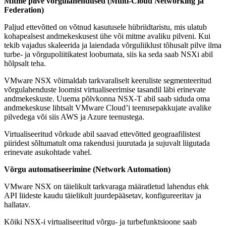
Mitme pilve võrgulahendused (Multi-Cloud Networking ja
Federation)
Paljud ettevõtted on võtnud kasutusele hübriidtaristu, mis ulatub
kohapealsest andmekeskusest ühe või mitme avaliku pilveni. Kui
tekib vajadus skaleerida ja laiendada võrguliiklust tõhusalt pilve ilma
turbe- ja võrgupoliitikatest loobumata, siis ka seda saab NSXi abil
hõlpsalt teha.
VMware NSX võimaldab tarkvaraliselt keeruliste segmenteeritud
võrgulahenduste loomist virtualiseerimise tasandil läbi erinevate
andmekeskuste. Uuema põlvkonna NSX-T abil saab siduda oma
andmekeskuse lihtsalt VMware Cloud’i teenusepakkujate avalike
pilvedega või siis AWS ja Azure teenustega.
Virtualiseeritud võrkude abil saavad ettevõtted geograafilistest
piiridest sõltumatult oma rakendusi juurutada ja sujuvalt liigutada
erinevate asukohtade vahel.
Võrgu automatiseerimine (Network Automation)
VMware NSX on täielikult tarkvaraga määratletud lahendus ehk
API liideste kaudu täielikult juurdepääsetav, konfigureeritav ja
hallatav.
Kõiki NSX-i virtualiseeritud võrgu- ja turbefunktsioone saab