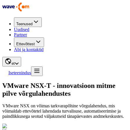
Teenused
Uudised
Partner
Ettevõttest
Abi ja kontaktid
et
Iseteenindus
VMware NSX-T - innovatsioon mitme
pilve võrgulahendustes
VMware NSX on võimas tarkvarapõhine võrgulahendus, mis
võimaldab ettevõtetel lahendada turvalisuse, automatiseerimise ja
paindlikkusega seotud väljakutseid tänapäevastes andmekeskustes.