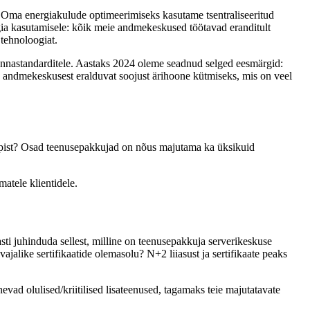
. Oma energiakulude optimeerimiseks kasutame tsentraliseeritud
ergia kasutamisele: kõik meie andmekeskused töötavad eranditult
 tehnoloogiat.
konnastandarditele. Aastaks 2024 oleme seadnud selged eesmärgid:
a andmekeskusest eralduvat soojust ärihoone kütmiseks, mis on veel
 kapist? Osad teenusepakkujad on nõus majutama ka üksikuid
atele klientidele.
sti juhinduda sellest, milline on teenusepakkuja serverikeskuse
ajalike sertifikaatide olemasolu? N+2 liiasust ja sertifikaate peaks
vad olulised/kriitilised lisateenused, tagamaks teie majutatavate