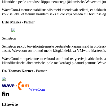
klientidele peale arenduse lõppu teenustega jätkamiseks Wavecomi ju
WaveCom-i teenuse stabiilsus viis meid täiendavalt selleni, et hakkasi
kõik selleks, et teenust kasutamiseks ei ole vaja omada ei DevOpse ega 
Erki Märks
- Partner
Semetron
Semetron pakub tervishoiuteenuste osutajatele kaasaegseid ja profess
aastat. Wavecom on loonud meile kõrgkäideldava VMware klastersüste
WaveComi kompetentne meeskond on olnud reageeriv ja abivalmis, aida
kliendikesksele lähenemisele, pole me kordagi pidanud pettuma Wav
Dr. Toomas Kornet
- Partner
WaveCom
Ettevõte