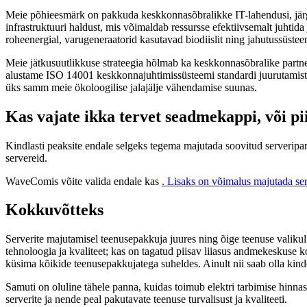
Meie põhieesmärk on pakkuda keskkonnasõbralikke IT-lahendusi, järgi
infrastruktuuri haldust, mis võimaldab ressursse efektiivsemalt juhti
roheenergial, varugeneraatorid kasutavad biodiislit ning jahutussüste
Meie jätkusuutlikkuse strateegia hõlmab ka keskkonnasõbralike partn
alustame ISO 14001 keskkonnajuhtimissüsteemi standardi juurutamist 
üks samm meie ökoloogilise jalajälje vähendamise suunas.
Kas vajate ikka tervet seadmekappi, või p
Kindlasti peaksite endale selgeks tegema majutada soovitud serveripar
servereid.
WaveComis võite valida endale kas
. Lisaks on võimalus majutada se
Kokkuvõtteks
Serverite majutamisel teenusepakkuja juures ning õige teenuse valikul 
tehnoloogia ja kvaliteet; kas on tagatud piisav liiasus andmekeskuse ko
küsima kõikide teenusepakkujatega suheldes. Ainult nii saab olla kindel
Samuti on oluline tähele panna, kuidas toimub elektri tarbimise hinna
serverite ja nende peal pakutavate teenuse turvalisust ja kvaliteeti.