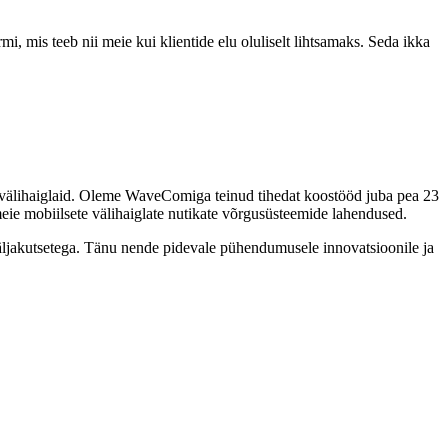
, mis teeb nii meie kui klientide elu oluliselt lihtsamaks. Seda ikka
ud välihaiglaid. Oleme WaveComiga teinud tihedat koostööd juba pea 23
e mobiilsete välihaiglate nutikate võrgusüsteemide lahendused.
äljakutsetega. Tänu nende pidevale pühendumusele innovatsioonile ja