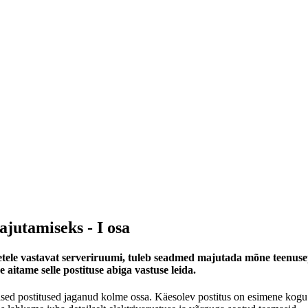
ajutamiseks - I osa
uetele vastavat serveriruumi, tuleb seadmed majutada mõne teenus
 aitame selle postituse abiga vastuse leida.
d postitused jaganud kolme ossa. Käesolev postitus on esimene kogu seer