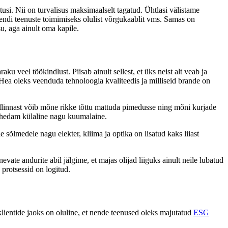
tusi. Nii on turvalisus maksimaalselt tagatud. Ühtlasi välistame
kliendi teenuste toimimiseks olulist võrgukaablit vms. Samas on
su, aga ainult oma kapile.
u veel töökindlust. Piisab ainult sellest, et üks neist alt veab ja
Hea oleks veenduda tehnoloogia kvaliteedis ja milliseid brande on
allinnast võib mõne rikke tõttu mattuda pimedusse ning mõni kurjade
tihedam külaline nagu kuumalaine.
 sõlmedele nagu elekter, kliima ja optika on lisatud kaks liiast
ate andurite abil jälgime, et majas olijad liiguks ainult neile lubatud
protsessid on logitud.
lientide jaoks on oluline, et nende teenused oleks majutatud
ESG