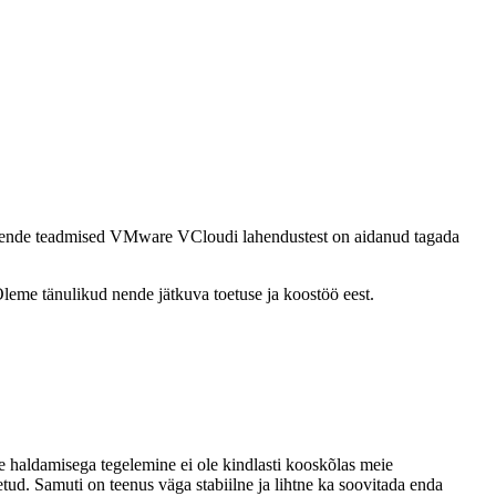
d. Nende teadmised VMware VCloudi lahendustest on aidanud tagada
eme tänulikud nende jätkuva toetuse ja koostöö eest.
le haldamisega tegelemine ei ole kindlasti kooskõlas meie
d. Samuti on teenus väga stabiilne ja lihtne ka soovitada enda