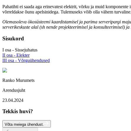
Pahatihti ei saada aga erinevatest elektrit, võrku ja muid komponente 
võrreldakse õunu apelsinidega. Tulemuseks võib olla vähem turvaline, o
Olemasoleva ökosüsteemi kaardistamisel ja parima serveripargi maju
serverikeskuste alal (sh nende projekteerimisel ja konsulteerimisel) ja
Sisukord
I osa - Sissejuhatus
II osa - Elekter
III osa - Võrguühendused
Ranko Murumets
Arendusjuht
23.04.2024
Tekkis huvi?
Võta meiega ühendust.