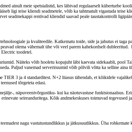
med ainult meie spetsialistid, kes läbivad regulaarselt küberturbe kooli
pääseb ligi teise kliendi seadmetele, võib ka tahtmatult vigastada teise 
Tervet seadmekappi rentivad kliendid saavad peale taustakontrolli ligipää
noloogiale ja kvaliteedile. Katkematu toide, side ja jahutus ei taga parak
id peavad olema vähemalt ühe või veel parem kahekordselt dubleeritud. 
lectric toodetel.
riumid. Näiteks võib hooletu kopajuht läbi kaevata sidekaabli, pool T
äseda. Paljud vanemad serveriruumid võib põlvili võtta ka selline aina 
e TIER 3 ja 4 standarditest. N+2 liiasus tähendab, et kõikidele vajalikele
teenused tõrgeteta edasi.
jälje-, näpuveenivõrgustiku- kui ka näotuvastuse funktsionaalsus. Erinev
a erinevate seireanduritega. Kõik andmekeskuses toimuvad tegevused ja 
 teemadest nagu vastutustundlikkus ja jätkusuutlikkus. Üha rohkemate k