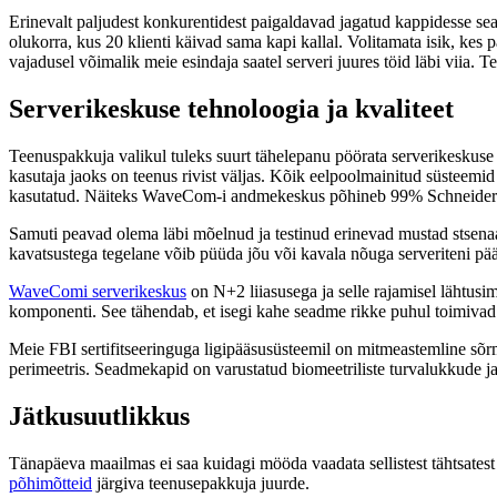
Erinevalt paljudest konkurentidest paigaldavad jagatud kappidesse sead
olukorra, kus 20 klienti käivad sama kapi kallal. Volitamata isik, kes 
vajadusel võimalik meie esindaja saatel serveri juures töid läbi viia. 
Serverikeskuse tehnoloogia ja kvaliteet
Teenuspakkuja valikul tuleks suurt tähelepanu pöörata serverikeskuse teh
kasutaja jaoks on teenus rivist väljas. Kõik eelpoolmainitud süsteem
kasutatud. Näiteks WaveCom-i andmekeskus põhineb 99% Schneider E
Samuti peavad olema läbi mõelnud ja testinud erinevad mustad stsenaa
kavatsustega tegelane võib püüda jõu või kavala nõuga serveriteni pä
WaveComi serverikeskus
on N+2 liiasusega ja selle rajamisel lähtusim
komponenti. See tähendab, et isegi kahe seadme rikke puhul toimivad 
Meie FBI sertifitseeringuga ligipääsusüsteemil on mitmeastemline sõrme
perimeetris. Seadmekapid on varustatud biomeetriliste turvalukkude j
Jätkusuutlikkus
Tänapäeva maailmas ei saa kuidagi mööda vaadata sellistest tähtsatest
põhimõtteid
järgiva teenusepakkuja juurde.