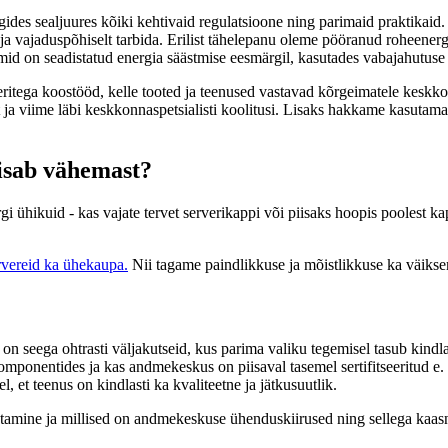
des sealjuures kõiki kehtivaid regulatsioone ning parimaid praktikaid
da ja vajaduspõhiselt tarbida. Erilist tähelepanu oleme pööranud roheen
emid on seadistatud energia säästmise eesmärgil, kasutades vabajahutuse
eritega koostööd, kelle tooted ja teenused vastavad kõrgeimatele kesk
ja viime läbi keskkonnaspetsialisti koolitusi. Lisaks hakkame kasutam
iisab vähemast?
gi ühikuid - kas vajate tervet serverikappi või piisaks hoopis poolest
rvereid ka ühekaupa.
Nii tagame paindlikkuse ja mõistlikkuse ka väiksem
on seega ohtrasti väljakutseid, kus parima valiku tegemisel tasub kindla
mponentides ja kas andmekeskus on piisaval tasemel sertifitseeritud e. v
, et teenus on kindlasti ka kvaliteetne ja jätkusuutlik.
stamine ja millised on andmekeskuse ühenduskiirused ning sellega kaasne