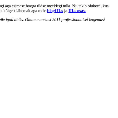
ugi aga esimese hooga üldse meeldegi tulla. Nii tekib olukord, kus
est kõigest lähemalt aga meie
blogi II-s
ja
III-s osas.
le igati abiks. Omame aastast 2011 professionaalset kogemust