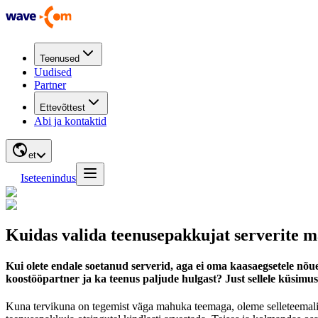
Teenused
Uudised
Partner
Ettevõttest
Abi ja kontaktid
et
Iseteenindus
Kuidas valida teenusepakkujat serverite m
Kui olete endale soetanud serverid, aga ei oma kaasaegsetele nõ
koostööpartner ja ka teenus paljude hulgast? Just sellele küsimuse
Kuna tervikuna on tegemist väga mahuka teemaga, oleme selleteemalise