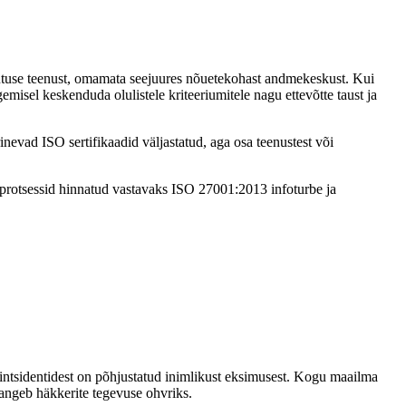
majutuse teenust, omamata seejuures nõuetekohast andmekeskust. Kui
misel keskenduda olulistele kriteeriumitele nagu ettevõtte taust ja
nevad ISO sertifikaadid väljastatud, aga osa teenustest või
rotsessid hinnatud vastavaks ISO 27001:2013 infoturbe ja
intsidentidest on põhjustatud inimlikust eksimusest. Kogu maailma
a langeb häkkerite tegevuse ohvriks.