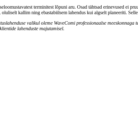
iseloomustavatest terminitest lõpuni aru. Osad tähtsad erinevused ei pru
luliselt kallim ning ebastabiilsem lahendus kui algselt planeeriti. Sell
tuslahenduse valikul oleme WaveComi professionaalse meeskonnaga tei
 klientide lahenduste majutamisel.