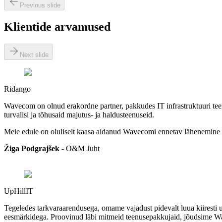
Previous slide
Klientide arvamused
Next slide
Ridango
Wavecom on olnud erakordne partner, pakkudes IT infrastruktuuri tee
turvalisi ja tõhusaid majutus- ja haldusteenuseid.
Meie edule on oluliselt kaasa aidanud Wavecomi ennetav lähenemine t
Žiga Podgrajšek
-
O&M Juht
UpHillIT
Tegeledes tarkvaraarendusega, omame vajadust pidevalt luua kiiresti uu
eesmärkidega. Proovinud läbi mitmeid teenusepakkujaid, jõudsime Wav