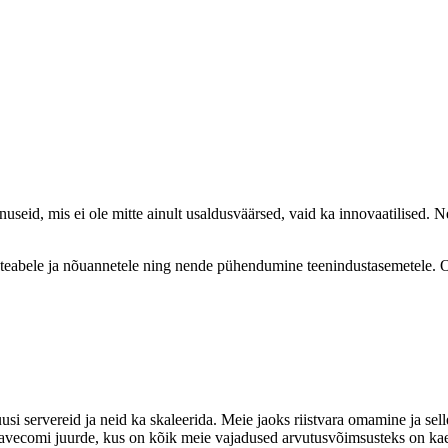
nuseid, mis ei ole mitte ainult usaldusväärsed, vaid ka innovaatilise
eabele ja nõuannetele ning nende pühendumine teenindustasemetele. Ol
si servereid ja neid ka skaleerida. Meie jaoks riistvara omamine ja sel
ecomi juurde, kus on kõik meie vajadused arvutusvõimsusteks on kaetu