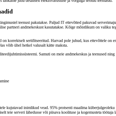
s lahkame juba detailselt elektrivarustuse ja võrguga seotud teemasid.
aadid
mis tingimustel teenust pakutakse. Paljud IT ettevõtted pakuvad serveri
älise partneri andmekeskust kasutatakse. Kõige mõistlikum on valiku tege
 korrektselt sertifitseeritud. Harvad pole juhud, kus ettevõttele on eri
helas võib ühel hetkel valusalt kätte maksta.
edijuhtimissüsteemi. Samuti on meie andmekeskus ja teenused ning p
gamine
etele kujutavad inimlikud vead. 95% protsenti maailma küberjulgeoleku 
iselt teie serveri lähedusse või piisava koolituse ja kogemusteta töötaj