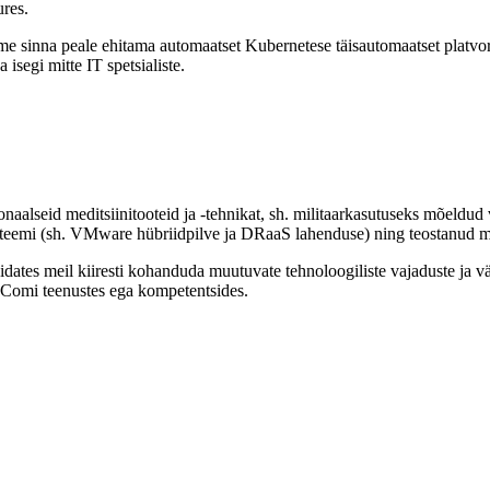
ures.
me sinna peale ehitama automaatset Kubernetese täisautomaatset platvormi
isegi mitte IT spetsialiste.
ionaalseid meditsiinitooteid ja -tehnikat, sh. militaarkasutuseks mõeld
emi (sh. VMware hübriidpilve ja DRaaS lahenduse) ning teostanud mei
tes meil kiiresti kohanduda muutuvate tehnoloogiliste vajaduste ja v
eComi teenustes ega kompetentsides.