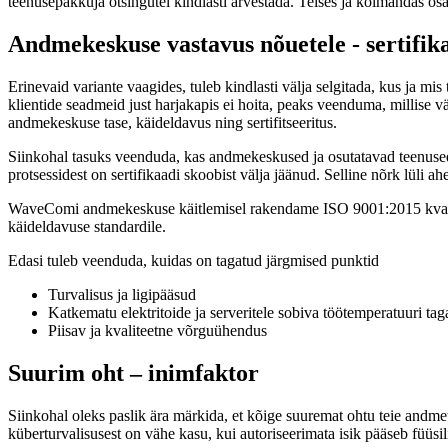
teenusepakkuja otsingutel kindlasti arvestada. Teises ja kolmandas osa
Andmekeskuse vastavus nõuetele - sertifik
Erinevaid variante vaagides, tuleb kindlasti välja selgitada, kus ja 
klientide seadmeid just harjakapis ei hoita, peaks veenduma, millise v
andmekeskuse tase, käideldavus ning sertifitseeritus.
Siinkohal tasuks veenduda, kas andmekeskused ja osutatavad teenused on
protsessidest on sertifikaadi skoobist välja jäänud. Selline nõrk lüli a
WaveComi andmekeskuse käitlemisel rakendame ISO 9001:2015 kvalite
käideldavuse standardile.
Edasi tuleb veenduda, kuidas on tagatud järgmised punktid
Turvalisus ja ligipääsud
Katkematu elektritoide ja serveritele sobiva töötemperatuuri ta
Piisav ja kvaliteetne võrguühendus
Suurim oht – inimfaktor
Siinkohal oleks paslik ära märkida, et kõige suuremat ohtu teie andm
küberturvalisusest on vähe kasu, kui autoriseerimata isik pääseb füüsil