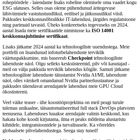
rohepöördele - laiendame lisaks roheline olemisele oma vaadet kogu
ESG ulatuses. Selles osas oleme pühendunud äritegevuse
läbiviimisele vastutustundlikul, eetilisel ja jätkusuutlikul viisil.
Pakkudes keskkonnasõbralikke IT-lahendusi, järgides regulatsioone
ning parimaid tavasid. Üheks konkreetseks tegevuseks on 2024.
aastal lisada meie sertifikaatide nimistusse ka
ISO 14001
keskkonnajuhtimise sertifikaat
.
Lisaks jätkame 2024 aastal ka tehnoloogiliste uuendustega. Meie
portfelli on lisandunud infoturbelahenduste terviklik
väärtuspakkumine, mis baseerub
Checkpoint
tehnoloogiliste
lahenduste näol. Olgu selleks kesksüsteemid, pilv või kasutajad -
meil on välja pakkuda terviklik lahendus kõigile. Samuti jätkame
tehnoloogiliste lahenduste täiustamist Nvidia AI/ML lahenduste
näol, olles värskelt omandanud Nvidia partnerlusstaatuse ja
pakkudes täiendavat arendajatele lahendusi meie GPU Cloud
ökosüsteemi.
Veel väike teaser - ühe koostööprojektina on meil peagi turule
tulemas unikaalne, täisautomatiseeritud full stack DevOps platvorm
teenusena. Lahenduses luuakse arendajale valmis keskkond, kus
hakata kohe koodi kirjutama, ilma et peaks mõtlema alustaristu
kihtidele, integratsioonidele ja turvalisusele. Ka võrreldes
globaalsete pilvelahendustega. Seega stay tuned!