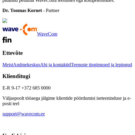
pidanud pettuma WaveComi teenustes ega kompetentsides.
Dr. Toomas Kornet
- Partner
WaveCom
Ettevõte
Meist
Andmekeskus
Abi ja kontaktid
Teenuste tingimused ja lepingud
Klienditugi
E-R 9-17 +372 685 0000
Väljaspoolt tööaega jälgime klientide pöördumisi iseteeninduse ja e-
posti teel
support@wavecom.ee