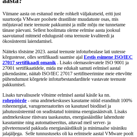
aasta?
Viimane aasta on esitanud meile rohkelt väljakutseid, eriti just
suurtootja VMware poolsete drastiliste muudatuste osas, mis
mõjutavad meie teenuste pakkumist ja mille mõju me tunnetame
tänase päevani. Sellest hoolimata oleme eelmise aasta jooksul
saavutanud mitmeid edulugusid oma teenuste kvaliteedi ja
ökosüsteemi laiendamisel.
Näiteks tõstsime 2023. aastal teenuste infoturbealase lati uutesse
kõrgustesse, olles sertifikaadi saamise ajal
Eestis esimene ISO/IEC
27017 sertifikaadi omanik
. Lisaks olemasolevatele ISO 9001 ja
27001 sertifikaatidele, mida me edukalt samuti eelmisel aastal
pikendasime, näitab ISO/IEC 27017 sertifitseerimine meie ettevõtte
pühendumust kõrgetele infoturbestandarditele vastavate teenuste
pakkumisel.
Lisaks turvalisusele võtsime eelmisel aastal käsile ka nn.
rohepöörde
- oma andmekeskuses kasutame nüüd eranditult 100%
roheenergiat, varugeneraatorites on kasutusel biodiisel ja
jahutussüsteemid on seadistatud toimima energiasäästvalt. Lisaks
andmekeskuse riistvara taaskasutus, energiasäästlike lahenduste
kasutamine ning automatiseeritus, aitavad meil server- ja
pilveteenuseid pakkuda energiasäästlikult ja minimaalse süsiniku
jalajäljega. Selle tunnustuseks oli ka eelmisele aastal VMware poolt