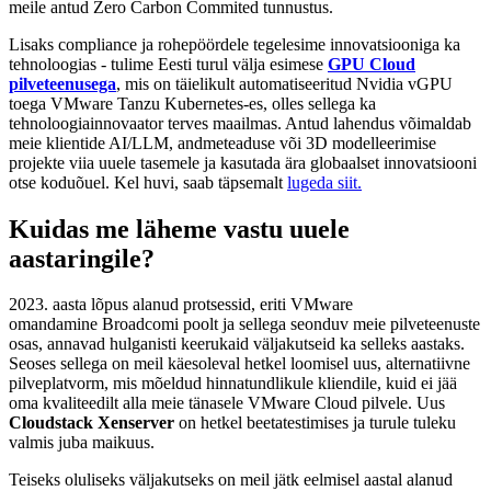
meile antud Zero Carbon Commited tunnustus.
Lisaks compliance ja rohepöördele tegelesime innovatsiooniga ka
tehnoloogias - tulime Eesti turul välja esimese
GPU Cloud
pilveteenusega
, mis on täielikult automatiseeritud Nvidia vGPU
toega VMware Tanzu Kubernetes-es, olles sellega ka
tehnoloogiainnovaator terves maailmas. Antud lahendus võimaldab
meie klientide AI/LLM, andmeteaduse või 3D modelleerimise
projekte viia uuele tasemele ja kasutada ära globaalset innovatsiooni
otse koduõuel. Kel huvi, saab täpsemalt
lugeda siit.
Kuidas me läheme vastu uuele
aastaringile?
2023. aasta lõpus alanud protsessid, eriti VMware
omandamine Broadcomi poolt ja sellega seonduv meie pilveteenuste
osas, annavad hulganisti keerukaid väljakutseid ka selleks aastaks.
Seoses sellega on meil käesoleval hetkel loomisel uus, alternatiivne
pilveplatvorm, mis mõeldud hinnatundlikule kliendile, kuid ei jää
oma kvaliteedilt alla meie tänasele VMware Cloud pilvele. Uus
Cloudstack Xenserver
on hetkel beetatestimises ja turule tuleku
valmis juba maikuus.
Teiseks oluliseks väljakutseks on meil jätk eelmisel aastal alanud