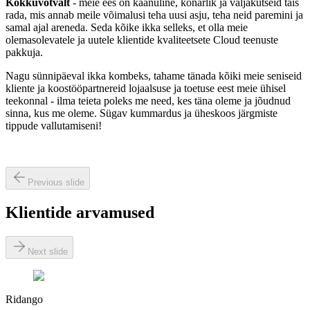
Kokkuvõtvalt
- meie ees on käänuline, konarlik ja väljakutseid täis
rada, mis annab meile võimalusi teha uusi asju, teha neid paremini ja
samal ajal areneda. Seda kõike ikka selleks, et olla meie
olemasolevatele ja uutele klientide kvaliteetsete Cloud teenuste
pakkuja.
Nagu sünnipäeval ikka kombeks, tahame tänada kõiki meie seniseid
kliente ja koostööpartnereid lojaalsuse ja toetuse eest meie ühisel
teekonnal - ilma teieta poleks me need, kes täna oleme ja jõudnud
sinna, kus me oleme. Sügav kummardus ja üheskoos järgmiste
tippude vallutamiseni!
Previous slide
Klientide arvamused
Next slide
Ridango