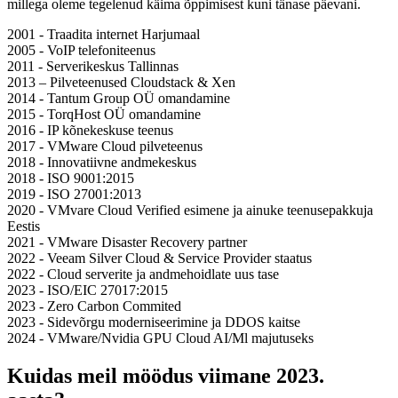
millega oleme tegelenud käima õppimisest kuni tänase päevani.
2001 - Traadita internet Harjumaal
2005 - VoIP telefoniteenus
2011 - Serverikeskus Tallinnas
2013 – Pilveteenused Cloudstack & Xen
2014 - Tantum Group OÜ omandamine
2015 - TorqHost OÜ omandamine
2016 - IP kõnekeskuse teenus
2017 - VMware Cloud pilveteenus
2018 - Innovatiivne andmekeskus
2018 - ISO 9001:2015
2019 - ISO 27001:2013
2020 - VMvare Cloud Verified esimene ja ainuke teenusepakkuja
Eestis
2021 - VMware Disaster Recovery partner
2022 - Veeam Silver Cloud & Service Provider staatus
2022 - Cloud serverite ja andmehoidlate uus tase
2023 - ISO/EIC 27017:2015
2023 - Zero Carbon Commited
2023 - Sidevõrgu moderniseerimine ja DDOS kaitse
2024 - VMware/Nvidia GPU Cloud AI/Ml majutuseks
Kuidas meil möödus viimane 2023.