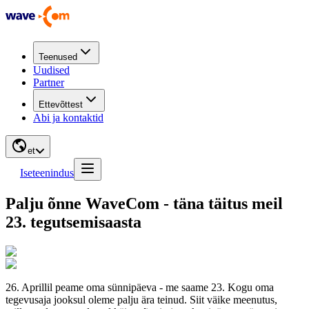
Teenused
Uudised
Partner
Ettevõttest
Abi ja kontaktid
et
Iseteenindus
Palju õnne WaveCom - täna täitus meil
23. tegutsemisaasta
26. Aprillil peame oma sünnipäeva - me saame 23. Kogu oma
tegevusaja jooksul oleme palju ära teinud. Siit väike meenutus,