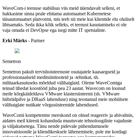
WaveCom-i teenuse stabiilsus viis meid täiendavalt selleni, et
hakkasime sinna peale ehitama automaatset Kubernetese
täisautomaatset platvormi, mis teeb nii meie kui klientide elu oluliselt
lihtsamaks. Seda ikka kõik selleks, et teenust kasutamiseks ei ole
vaja omada ei DevOpse ega isegi mitte IT spetsialiste.
Erki Märks
- Partner
Semetron
Semetron pakub tervishoiuteenuste osutajatele kaasaegseid ja
professionaalseid meditsiinitooteid ja -tehnikat, sh.
militaarkasutuseks mõeldud välihaiglaid. Oleme WaveComiga
teinud tihedat koostööd juba pea 23 aastat. Wavecom on loonud
meile kõrgkäideldava VMware klastersüsteemi (sh. VMware
hübriidpilve ja DRaaS lahenduse) ning teostanud meie mobiilsete
välihaiglate nutikate võrgusüsteemide lahendused.
WaveComi kompetentne meeskond on olnud reageeriv ja abivalmis,
aidates meil kiiresti kohanduda muutuvate tehnoloogiliste vajaduste
ja väljakutsetega. Tänu nende pidevale pühendumusele
innovatsioonile ja kliendikesksele lähenemisele, pole me kordagi