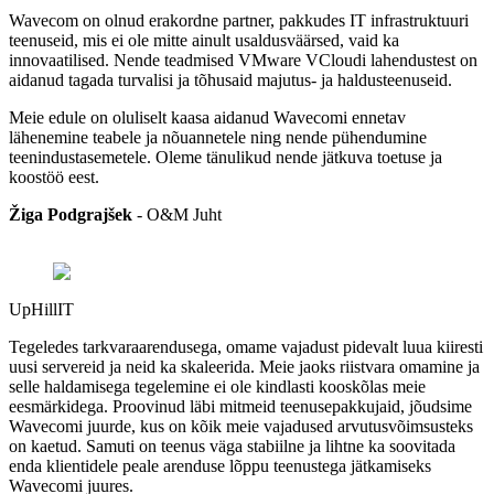
Wavecom on olnud erakordne partner, pakkudes IT infrastruktuuri
teenuseid, mis ei ole mitte ainult usaldusväärsed, vaid ka
innovaatilised. Nende teadmised VMware VCloudi lahendustest on
aidanud tagada turvalisi ja tõhusaid majutus- ja haldusteenuseid.
Meie edule on oluliselt kaasa aidanud Wavecomi ennetav
lähenemine teabele ja nõuannetele ning nende pühendumine
teenindustasemetele. Oleme tänulikud nende jätkuva toetuse ja
koostöö eest.
Žiga Podgrajšek
-
O&M Juht
UpHillIT
Tegeledes tarkvaraarendusega, omame vajadust pidevalt luua kiiresti
uusi servereid ja neid ka skaleerida. Meie jaoks riistvara omamine ja
selle haldamisega tegelemine ei ole kindlasti kooskõlas meie
eesmärkidega. Proovinud läbi mitmeid teenusepakkujaid, jõudsime
Wavecomi juurde, kus on kõik meie vajadused arvutusvõimsusteks
on kaetud. Samuti on teenus väga stabiilne ja lihtne ka soovitada
enda klientidele peale arenduse lõppu teenustega jätkamiseks
Wavecomi juures.