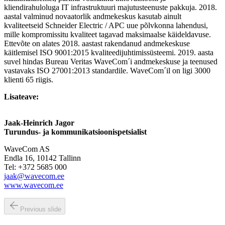
kliendirahuloluga IT infrastruktuuri majutusteenuste pakkuja. 2018.
aastal valminud novaatorlik andmekeskus kasutab ainult
kvaliteetseid Schneider Electric / APC uue põlvkonna lahendusi,
mille kompromissitu kvaliteet tagavad maksimaalse käideldavuse.
Ettevõte on alates 2018. aastast rakendanud andmekeskuse
käitlemisel ISO 9001:2015 kvaliteedijuhtimissüsteemi. 2019. aasta
suvel hindas Bureau Veritas WaveCom´i andmekeskuse ja teenused
vastavaks ISO 27001:2013 standardile. WaveCom´il on ligi 3000
klienti 65 riigis.
Lisateave:
Jaak-Heinrich Jagor
Turundus- ja kommunikatsioonispetsialist
WaveCom AS
Endla 16, 10142 Tallinn
Tel: +372 5685 000
jaak@wavecom.ee
www.wavecom.ee
Previous slide