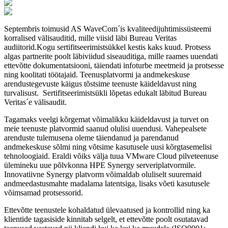
Septembris toimusid AS WaveCom´is kvaliteedijuhtimissüsteemi
korralised välisauditid, mille viisid läbi Bureau Veritas
audiitorid.Kogu sertifitseerimistsükkel kestis kaks kuud. Protsess
algas partnerite poolt läbiviidud siseauditiga, mille raames uuendati
ettevõtte dokumentatsiooni, täiendati infoturbe meetmeid ja protsesse
ning koolitati töötajaid. Teenusplatvormi ja andmekeskuse
arendustegevuste käigus tõstsime teenuste käideldavust ning
turvalisust. Sertifitseerimistsükli lõpetas edukalt läbitud Bureau
Veritas´e välisaudit.
Tagamaks veelgi kõrgemat võimalikku käideldavust ja turvet on
meie teenuste platvormid saanud olulisi uuendusi. Vahepealsete
arenduste tulemusena oleme täiendanud ja parendanud
andmekeskuse sõlmi ning võtsime kasutusele uusi kõrgtasemelisi
tehnoloogiaid. Eraldi võiks välja tuua VMware Cloud pilveteenuse
ülemineku uue põlvkonna HPE Synergy serveriplatvormile.
Innovatiivne Synergy platvorm võimaldab oluliselt suuremaid
andmeedastusmahte madalama latentsiga, lisaks võeti kasutusele
võimsamad protsessorid.
Ettevõtte teenustele kohaldatud ülevaatused ja kontrollid ning ka
klientide tagasiside kinnitab selgelt, et ettevõtte poolt osutatavad