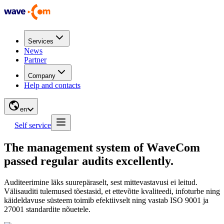
Services
News
Partner
Company
Help and contacts
en
Self service
The management system of WaveCom
passed regular audits excellently.
Auditeerimine läks suurepäraselt, sest mittevastavusi ei leitud.
Välisauditi tulemused tõestasid, et ettevõtte kvaliteedi, infoturbe ning
käideldavuse süsteem toimib efektiivselt ning vastab ISO 9001 ja
27001 standardite nõuetele.