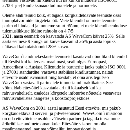
teenused vastavad nii kliendi kui ka kui ka muudele (ISO9001;
27001 jne) kindlaksmääratud nõuetele ja normidele.
Oleme alati teinud kõik, et tagada kõrgkäideldavate teenuste osas
tuumplatvormide tõrgeteta töö. Meie kliendid on meie teenuste
parimad hindajad ja tunneme suurt rõõmu, et meie klienditeeninduse
tulemuslikkuse üldine rahuolu on 4.7/5.
2021. aasta eesmärk on kasvatada AS WaveCom käivet 25%. Selle
aasta esimese 9 kuuga on käive kasvanud 26% ja aasta lõpuks
näitavad kalkulatsioonid 28% kasvu.
WaveCom´i andmekeskuste teenuseid kasutavad nõudlikud kliendid
nii Eestist kui ka tervest maailmast, sealhulgas Euroopast,
Ameerikast ja Aasiast. Klientide ja partnerite jaoks pakub ISO 9001
ja 27001 standardite vastavus stabiilset kindlustunnet, näitab
ettevõtte usaldusväärsust ning tõestab, et oma äris tegutseb
WaveCom vastavalt parimatele tunnustatud praktikatele. See
võimaldab ettevõttel kasvatada äri nii lokaalselt kui ka
rahvusvaheliselt, osaledes kõrgetele infoturbe nõuetele vastavates
rahvusvahelistes hangetes ja koostööprojektides.
AS WaveCom on 2001. aastal asutatud Eesti ettevõte, mis pakub
kõrgkäideldavaid serveri- ja pilveteenuseid. WaveCom´i missioon
on olla ettevõtetele usaldusväärseim partner ja tagada turvatunne
ärikriitiliste andmete omanikule. Ettevõtte visioon on olla
maailmatasemel, parima võimaliku innovatsiooni ja