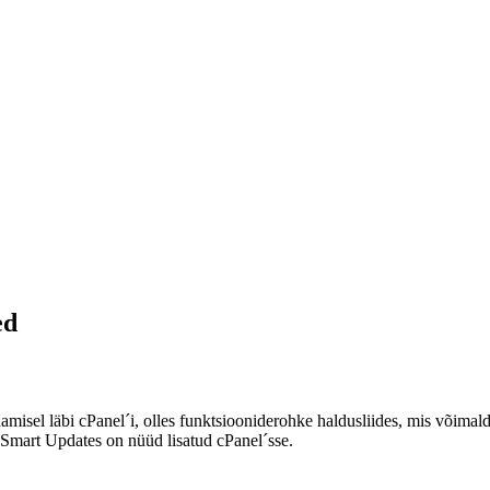
ed
sel läbi cPanel´i, olles funktsiooniderohke haldusliides, mis võimaldab 
a Smart Updates on nüüd lisatud cPanel´sse.