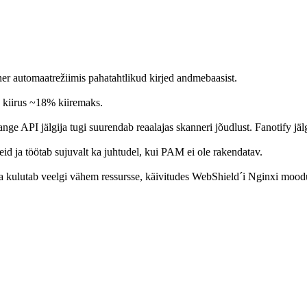
 automaatrežiimis pahatahtlikud kirjed andmebaasist.
 kiirus ~18% kiiremaks.
ge API jälgija tugi suurendab reaalajas skanneri jõudlust. Fanotify j
id ja töötab sujuvalt ka juhtudel, kui PAM ei ole rakendatav.
ja kulutab veelgi vähem ressursse, käivitudes WebShield´i Nginxi mood