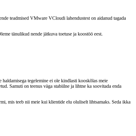
d. Nende teadmised VMware VCloudi lahendustest on aidanud tagada
eme tänulikud nende jätkuva toetuse ja koostöö eest.
le haldamisega tegelemine ei ole kindlasti kooskõlas meie
d. Samuti on teenus väga stabiilne ja lihtne ka soovitada enda
, mis teeb nii meie kui klientide elu oluliselt lihtsamaks. Seda ikka