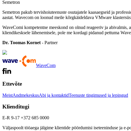
Semetron
Semetron pakub tervishoiuteenuste osutajatele kaasaegseid ja profess
aastat. Wavecom on loonud meile kõrgkäideldava VMware klastersüste
WaveComi kompetentne meeskond on olnud reageeriv ja abivalmis, aida
kliendikesksele lähenemisele, pole me kordagi pidanud pettuma Wav
Dr. Toomas Kornet
- Partner
WaveCom
Ettevõte
Meist
Andmekeskus
Abi ja kontaktid
Teenuste tingimused ja lepingud
Klienditugi
E-R 9-17 +372 685 0000
Väljaspoolt tööaega jälgime klientide pöördumisi iseteeninduse ja e-pos