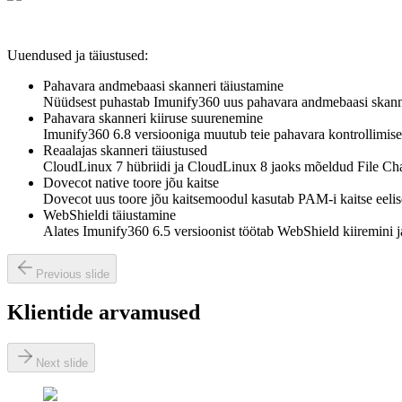
Uuendused ja täiustused:
Pahavara andmebaasi skanneri täiustamine
Nüüdsest puhastab Imunify360 uus pahavara andmebaasi skanner
Pahavara skanneri kiiruse suurenemine
Imunify360 6.8 versiooniga muutub teie pahavara kontrollimise
Reaalajas skanneri täiustused
CloudLinux 7 hübriidi ja CloudLinux 8 jaoks mõeldud File Chan
Dovecot native toore jõu kaitse
Dovecot uus toore jõu kaitsemoodul kasutab PAM-i kaitse eelise
WebShieldi täiustamine
Alates Imunify360 6.5 versioonist töötab WebShield kiiremini 
Previous slide
Klientide arvamused
Next slide