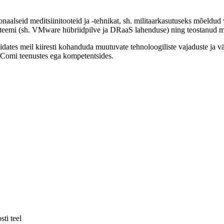
ionaalseid meditsiinitooteid ja -tehnikat, sh. militaarkasutuseks mõeld
emi (sh. VMware hübriidpilve ja DRaaS lahenduse) ning teostanud mei
tes meil kiiresti kohanduda muutuvate tehnoloogiliste vajaduste ja v
eComi teenustes ega kompetentsides.
ti teel