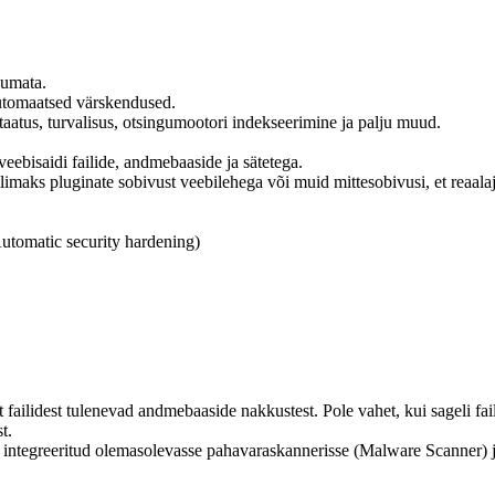
kumata.
utomaatsed värskendused.
taatus, turvalisus, otsingumootori indekseerimine ja palju muud.
eebisaidi failide, andmebaaside ja sätetega.
limaks pluginate sobivust veebilehega või muid mittesobivusi, et reaalaj
utomatic security hardening)
st failidest tulenevad andmebaaside nakkustest. Pole vahet, kui sageli 
t.
ntegreeritud olemasolevasse pahavaraskannerisse (Malware Scanner) j