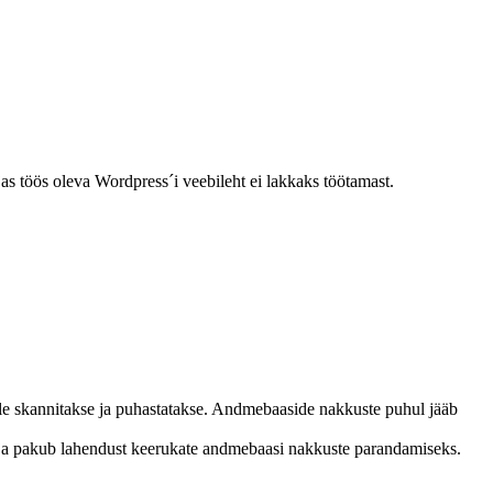
as töös oleva Wordpress´i veebileht ei lakkaks töötamast.
faile skannitakse ja puhastatakse. Andmebaaside nakkuste puhul jääb
a pakub lahendust keerukate andmebaasi nakkuste parandamiseks.