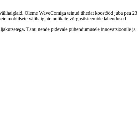
ud välihaiglaid. Oleme WaveComiga teinud tihedat koostööd juba pea 23
e mobiilsete välihaiglate nutikate võrgusüsteemide lahendused.
äljakutsetega. Tänu nende pidevale pühendumusele innovatsioonile ja