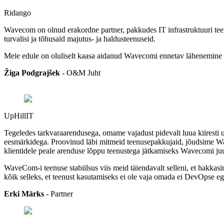
Ridango
Wavecom on olnud erakordne partner, pakkudes IT infrastruktuuri tee
turvalisi ja tõhusaid majutus- ja haldusteenuseid.
Meie edule on oluliselt kaasa aidanud Wavecomi ennetav lähenemine t
Žiga Podgrajšek
-
O&M Juht
UpHillIT
Tegeledes tarkvaraarendusega, omame vajadust pidevalt luua kiiresti uu
eesmärkidega. Proovinud läbi mitmeid teenusepakkujaid, jõudsime Wav
klientidele peale arenduse lõppu teenustega jätkamiseks Wavecomi ju
WaveCom-i teenuse stabiilsus viis meid täiendavalt selleni, et hakkasi
kõik selleks, et teenust kasutamiseks ei ole vaja omada ei DevOpse ega 
Erki Märks
- Partner