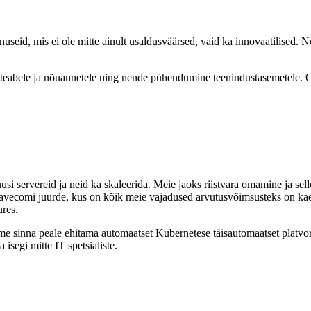
nuseid, mis ei ole mitte ainult usaldusväärsed, vaid ka innovaatilise
eabele ja nõuannetele ning nende pühendumine teenindustasemetele. Ol
si servereid ja neid ka skaleerida. Meie jaoks riistvara omamine ja sel
ecomi juurde, kus on kõik meie vajadused arvutusvõimsusteks on kaetu
ures.
me sinna peale ehitama automaatset Kubernetese täisautomaatset platvormi
isegi mitte IT spetsialiste.