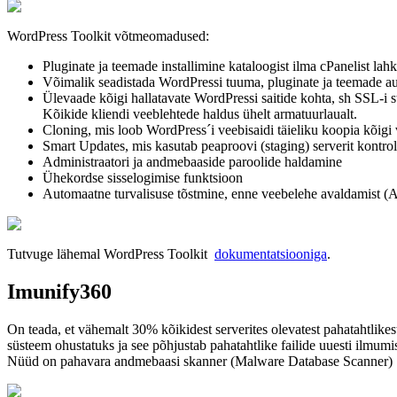
WordPress Toolkit võtmeomadused:
Pluginate ja teemade installimine kataloogist ilma cPanelist lah
Võimalik seadistada WordPressi tuuma, pluginate ja teemade a
Ülevaade kõigi hallatavate WordPressi saitide kohta, sh SSL-i s
Kõikide kliendi veeblehtede haldus ühelt armatuurlaualt.
Cloning, mis loob WordPress´i veebisaidi täieliku koopia kõigi v
Smart Updates, mis kasutab peaproovi (staging) serverit kontrol
Administraatori ja andmebaaside paroolide haldamine
Ühekordse sisselogimise funktsioon
Automaatne turvalisuse tõstmine, enne veebelehe avaldamist (A
Tutvuge lähemal WordPress Toolkit
dokumentatsiooniga
.
Imunify360
On teada, et vähemalt 30% kõikidest serverites olevatest pahatahtlike
süsteem ohustatuks ja see põhjustab pahatahtlike failide uuesti ilmumis
Nüüd on pahavara andmebaasi skanner (Malware Database Scanner) i