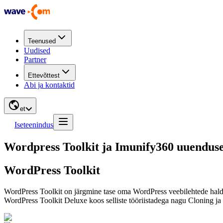
Teenused
Uudised
Partner
Ettevõttest
Abi ja kontaktid
et
Iseteenindus
Wordpress Toolkit ja Imunify360 uuendus
WordPress Toolkit
WordPress Toolkit on järgmine tase oma WordPress veebilehtede haldami
WordPress Toolkit Deluxe koos selliste tööriistadega nagu Cloning j