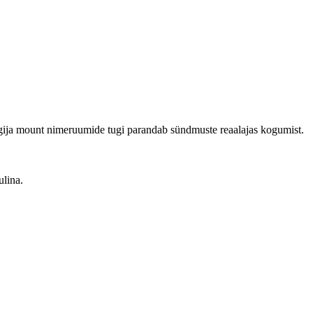
älgija mount nimeruumide tugi parandab sündmuste reaalajas kogumist.
ulina.