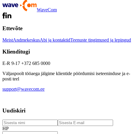
WaveCom
Ettevõte
Meist
Andmekeskus
Abi ja kontaktid
Teenuste tingimused ja lepingud
Klienditugi
E-R 9-17 +372 685 0000
Väljaspoolt tööaega jälgime klientide pöördumisi iseteeninduse ja e-
posti teel
support@wavecom.ee
Uudiskiri
HP