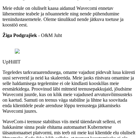
Meie edule on oluliselt kaasa aidanud Wavecomi ennetav
lähenemine teabele ja nõuannetele ning nende pühendumine
teenindustasemetele. Oleme tänulikud nende jätkuva toetuse ja
koostöö eest.
Žiga Podgrajšek
-
O&M Juht
UpHillIT
Tegeledes tarkvaraarendusega, omame vajadust pidevalt luua kiiresti
uusi servereid ja neid ka skaleerida. Meie jaoks riistvara omamine ja
selle haldamisega tegelemine ei ole kindlasti kooskõlas meie
eesmärkidega. Proovinud läbi mitmeid teenusepakkujaid, jõudsime
Wavecomi juurde, kus on kõik meie vajadused arvutusvõimsusteks
on kaetud. Samuti on teenus väga stabiilne ja lihtne ka soovitada
enda klientidele peale arenduse lõppu teenustega jätkamiseks
Wavecomi juures.
WaveCom-i teenuse stabiilsus viis meid täiendavalt selleni, et
hakkasime sinna peale ehitama automaatset Kubernetese
täisautomaatset platvormi, mis teeb nii meie kui klientide elu oluliselt