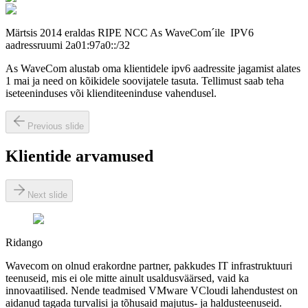
Märtsis 2014 eraldas RIPE NCC As WaveCom´ile IPV6
aadressruumi 2a01:97a0::/32
As WaveCom alustab oma klientidele ipv6 aadressite jagamist alates
1 mai ja need on kõikidele soovijatele tasuta. Tellimust saab teha
iseteeninduses või klienditeeninduse vahendusel.
Previous slide
Klientide arvamused
Next slide
Ridango
Wavecom on olnud erakordne partner, pakkudes IT infrastruktuuri
teenuseid, mis ei ole mitte ainult usaldusväärsed, vaid ka
innovaatilised. Nende teadmised VMware VCloudi lahendustest on
aidanud tagada turvalisi ja tõhusaid majutus- ja haldusteenuseid.