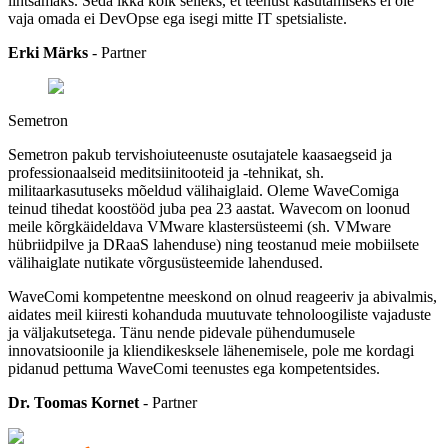
lihtsamaks. Seda ikka kõik selleks, et teenust kasutamiseks ei ole
vaja omada ei DevOpse ega isegi mitte IT spetsialiste.
Erki Märks
- Partner
Semetron
Semetron pakub tervishoiuteenuste osutajatele kaasaegseid ja
professionaalseid meditsiinitooteid ja -tehnikat, sh.
militaarkasutuseks mõeldud välihaiglaid. Oleme WaveComiga
teinud tihedat koostööd juba pea 23 aastat. Wavecom on loonud
meile kõrgkäideldava VMware klastersüsteemi (sh. VMware
hübriidpilve ja DRaaS lahenduse) ning teostanud meie mobiilsete
välihaiglate nutikate võrgusüsteemide lahendused.
WaveComi kompetentne meeskond on olnud reageeriv ja abivalmis,
aidates meil kiiresti kohanduda muutuvate tehnoloogiliste vajaduste
ja väljakutsetega. Tänu nende pidevale pühendumusele
innovatsioonile ja kliendikesksele lähenemisele, pole me kordagi
pidanud pettuma WaveComi teenustes ega kompetentsides.
Dr. Toomas Kornet
- Partner