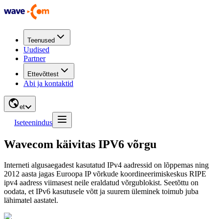
Teenused
Uudised
Partner
Ettevõttest
Abi ja kontaktid
et
Iseteenindus
Wavecom käivitas IPV6 võrgu
Interneti algusaegadest kasutatud IPv4 aadressid on lõppemas ning
2012 aasta jagas Euroopa IP võrkude koordineerimiskeskus RIPE
ipv4 aadress viimasest neile eraldatud võrgublokist. Seetõttu on
oodata, et IPv6 kasutusele võtt ja suurem üleminek toimub juba
lähimatel aastatel.