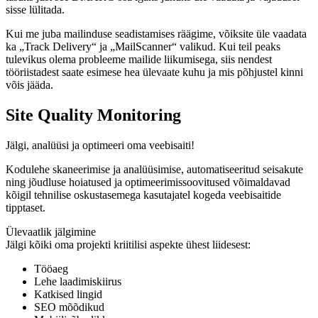
sisse lülitada.
Kui me juba mailinduse seadistamises räägime, võiksite üle vaadata
ka „Track Delivery“ ja „MailScanner“ valikud. Kui teil peaks
tulevikus olema probleeme mailide liikumisega, siis nendest
tööriistadest saate esimese hea ülevaate kuhu ja mis põhjustel kinni
võis jääda.
Site Quality Monitoring
Jälgi, analüüsi ja optimeeri oma veebisaiti!
Kodulehe skaneerimise ja analüüsimise, automatiseeritud seisakute
ning jõudluse hoiatused ja optimeerimissoovitused võimaldavad
kõigil tehnilise oskustasemega kasutajatel kogeda veebisaitide
tipptaset.
Ülevaatlik jälgimine
Jälgi kõiki oma projekti kriitilisi aspekte ühest liidesest:
Tööaeg
Lehe laadimiskiirus
Katkised lingid
SEO mõõdikud