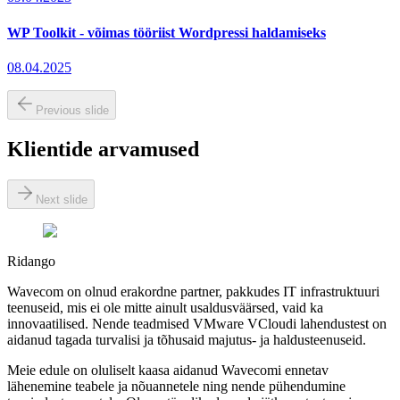
WP Toolkit - võimas tööriist Wordpressi haldamiseks
08.04.2025
Previous slide
Klientide arvamused
Next slide
Ridango
Wavecom on olnud erakordne partner, pakkudes IT infrastruktuuri
teenuseid, mis ei ole mitte ainult usaldusväärsed, vaid ka
innovaatilised. Nende teadmised VMware VCloudi lahendustest on
aidanud tagada turvalisi ja tõhusaid majutus- ja haldusteenuseid.
Meie edule on oluliselt kaasa aidanud Wavecomi ennetav
lähenemine teabele ja nõuannetele ning nende pühendumine