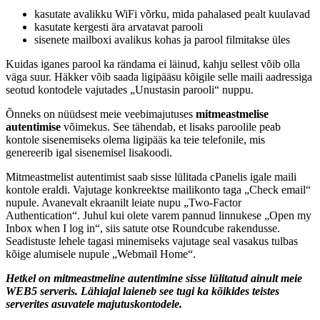
kasutate avalikku WiFi võrku, mida pahalased pealt kuulavad
kasutate kergesti ära arvatavat parooli
sisenete mailboxi avalikus kohas ja parool filmitakse üles
Kuidas iganes parool ka rändama ei läinud, kahju sellest võib olla
väga suur. Häkker võib saada ligipääsu kõigile selle maili aadressiga
seotud kontodele vajutades „Unustasin parooli“ nuppu.
Õnneks on nüüdsest meie veebimajutuses
mitmeastmelise
autentimise
võimekus. See tähendab, et lisaks paroolile peab
kontole sisenemiseks olema ligipääs ka teie telefonile, mis
genereerib igal sisenemisel lisakoodi.
Mitmeastmelist autentimist saab sisse lülitada cPanelis igale maili
kontole eraldi. Vajutage konkreektse mailikonto taga „Check email“
nupule. Avanevalt ekraanilt leiate nupu „Two-Factor
Authentication“. Juhul kui olete varem pannud linnukese „Open my
Inbox when I log in“, siis satute otse Roundcube rakendusse.
Seadistuste lehele tagasi minemiseks vajutage seal vasakus tulbas
kõige alumisele nupule „Webmail Home“.
Hetkel on mitmeastmeline autentimine sisse lülitatud ainult meie
WEB5 serveris. Lähiajal laieneb see tugi ka kõikides teistes
serverites asuvatele majutuskontodele.