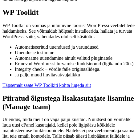
WP Toolkit
WP Toolkit on võimas ja intuitiivne tööriist WordPressi veebilehtede
haldamiseks. See võimaldab hõlpsalt installeerida, hallata ja turvata
WordPressi saite, vähendades oluliselt käsitööd.
Automatiseeritud uuendused ja varundused
Uuenduste testimine
Automaatne uuendamine ainult valitud pluginatele
Erinevad Wordpressi turvamise funktsioonid (ligikaudu 20tk)
Integrity check – võrdle faile originaalidega.
Ja palju muud huvitavat/vajalikku
Täpsemalt saate WP Toolkiti kohta lugeda siit
Piiratud õigustega lisakasutajate lisamine
(Manage team)
Uuendus, mida meilt on väga palju küsitud. Nüüdsest on võimalik
luua uusi cPanel kasutajaid, kellel pole ligipääsu kõikidele
majutusteenuse funktsioonidele. Näiteks ei pea veebiarendaja saama
ligi teie emaili kontodele. Talle piisab täiesti ligipääsust failidele ja