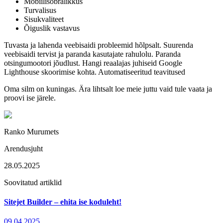
Mobiilisõbralikkus
Turvalisus
Sisukvaliteet
Õiguslik vastavus
Tuvasta ja lahenda veebisaidi probleemid hõlpsalt. Suurenda
veebisaidi tervist ja paranda kasutajate rahulolu. Paranda
otsingumootori jõudlust. Hangi reaalajas juhiseid Google
Lighthouse skoorimise kohta. Automatiseeritud teavitused
Oma silm on kuningas. Ära lihtsalt loe meie juttu vaid tule vaata ja
proovi ise järele.
Ranko Murumets
Arendusjuht
28.05.2025
Soovitatud artiklid
Sitejet Builder – ehita ise koduleht!
09.04.2025