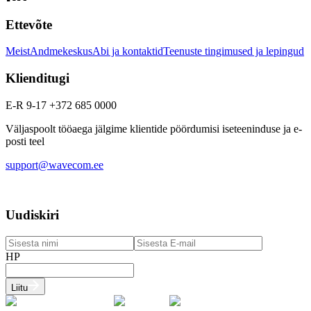
Ettevõte
Meist
Andmekeskus
Abi ja kontaktid
Teenuste tingimused ja lepingud
Klienditugi
E-R 9-17 +372 685 0000
Väljaspoolt tööaega jälgime klientide pöördumisi iseteeninduse ja e-
posti teel
support@wavecom.ee
Uudiskiri
HP
Liitu