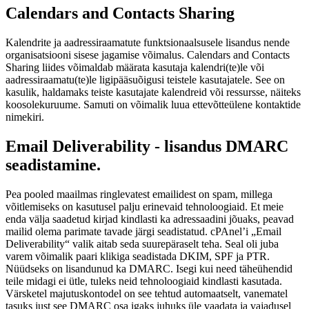
Calendars and Contacts Sharing
Kalendrite ja aadressiraamatute funktsionaalsusele lisandus nende
organisatsiooni sisese jagamise võimalus. Calendars and Contacts
Sharing liides võimaldab määrata kasutaja kalendri(te)le või
aadressiraamatu(te)le ligipääsuõigusi teistele kasutajatele. See on
kasulik, haldamaks teiste kasutajate kalendreid või ressursse, näiteks
koosolekuruume. Samuti on võimalik luua ettevõtteülene kontaktide
nimekiri.
Email Deliverability - lisandus DMARC
seadistamine.
Pea pooled maailmas ringlevatest emailidest on spam, millega
võitlemiseks on kasutusel palju erinevaid tehnoloogiaid. Et meie
enda välja saadetud kirjad kindlasti ka adressaadini jõuaks, peavad
mailid olema parimate tavade järgi seadistatud. cPAnel’i „Email
Deliverability“ valik aitab seda suurepäraselt teha. Seal oli juba
varem võimalik paari klikiga seadistada DKIM, SPF ja PTR.
Nüüdseks on lisandunud ka DMARC. Isegi kui need täheühendid
teile midagi ei ütle, tuleks neid tehnoloogiaid kindlasti kasutada.
Värsketel majutuskontodel on see tehtud automaatselt, vanematel
tasuks just see DMARC osa igaks juhuks üle vaadata ja vajadusel