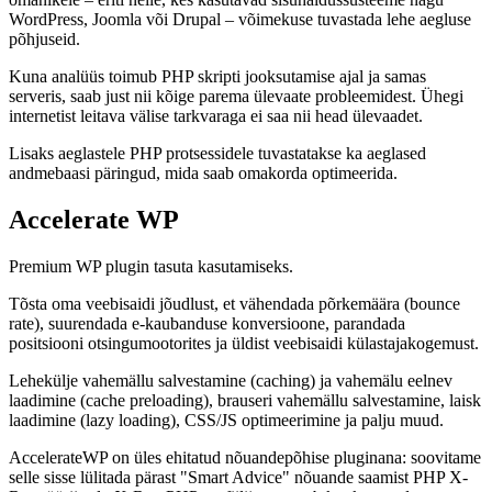
WordPress, Joomla või Drupal – võimekuse tuvastada lehe aegluse
põhjuseid.
Kuna analüüs toimub PHP skripti jooksutamise ajal ja samas
serveris, saab just nii kõige parema ülevaate probleemidest. Ühegi
internetist leitava välise tarkvaraga ei saa nii head ülevaadet.
Lisaks aeglastele PHP protsessidele tuvastatakse ka aeglased
andmebaasi päringud, mida saab omakorda optimeerida.
Accelerate WP
Premium WP plugin tasuta kasutamiseks.
Tõsta oma veebisaidi jõudlust, et vähendada põrkemäära (bounce
rate), suurendada e-kaubanduse konversioone, parandada
positsiooni otsingumootorites ja üldist veebisaidi külastajakogemust.
Lehekülje vahemällu salvestamine (caching) ja vahemälu eelnev
laadimine (cache preloading), brauseri vahemällu salvestamine, laisk
laadimine (lazy loading), CSS/JS optimeerimine ja palju muud.
AccelerateWP on üles ehitatud nõuandepõhise pluginana: soovitame
selle sisse lülitada pärast "Smart Advice" nõuande saamist PHP X-