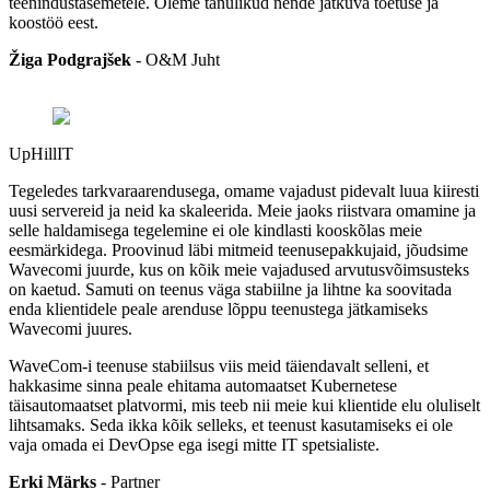
teenindustasemetele. Oleme tänulikud nende jätkuva toetuse ja
koostöö eest.
Žiga Podgrajšek
-
O&M Juht
UpHillIT
Tegeledes tarkvaraarendusega, omame vajadust pidevalt luua kiiresti
uusi servereid ja neid ka skaleerida. Meie jaoks riistvara omamine ja
selle haldamisega tegelemine ei ole kindlasti kooskõlas meie
eesmärkidega. Proovinud läbi mitmeid teenusepakkujaid, jõudsime
Wavecomi juurde, kus on kõik meie vajadused arvutusvõimsusteks
on kaetud. Samuti on teenus väga stabiilne ja lihtne ka soovitada
enda klientidele peale arenduse lõppu teenustega jätkamiseks
Wavecomi juures.
WaveCom-i teenuse stabiilsus viis meid täiendavalt selleni, et
hakkasime sinna peale ehitama automaatset Kubernetese
täisautomaatset platvormi, mis teeb nii meie kui klientide elu oluliselt
lihtsamaks. Seda ikka kõik selleks, et teenust kasutamiseks ei ole
vaja omada ei DevOpse ega isegi mitte IT spetsialiste.
Erki Märks
- Partner