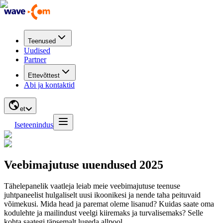
Teenused
Uudised
Partner
Ettevõttest
Abi ja kontaktid
et
Iseteenindus
Veebimajutuse uuendused 2025
Tähelepanelik vaatleja leiab meie veebimajutuse teenuse
juhtpaneelist hulgaliselt uusi ikoonikesi ja nende taha peituvaid
võimekusi. Mida head ja paremat oleme lisanud? Kuidas saate oma
kodulehte ja mailindust veelgi kiiremaks ja turvalisemaks? Selle
kohta saategi täpsemalt lugeda allpool.