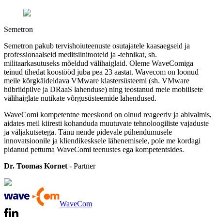
Semetron
Semetron pakub tervishoiuteenuste osutajatele kaasaegseid ja
professionaalseid meditsiinitooteid ja -tehnikat, sh.
militaarkasutuseks mõeldud välihaiglaid. Oleme WaveComiga
teinud tihedat koostööd juba pea 23 aastat. Wavecom on loonud
meile kõrgkäideldava VMware klastersüsteemi (sh. VMware
hübriidpilve ja DRaaS lahenduse) ning teostanud meie mobiilsete
välihaiglate nutikate võrgusüsteemide lahendused.
WaveComi kompetentne meeskond on olnud reageeriv ja abivalmis,
aidates meil kiiresti kohanduda muutuvate tehnoloogiliste vajaduste
ja väljakutsetega. Tänu nende pidevale pühendumusele
innovatsioonile ja kliendikesksele lähenemisele, pole me kordagi
pidanud pettuma WaveComi teenustes ega kompetentsides.
Dr. Toomas Kornet
- Partner
WaveCom