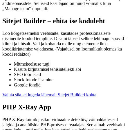
andmebaasidele. Selliseid kasutajaid on nüüd võimalik luua
„Manage team“ nupu alt.
Sitejet Builder – ehita ise koduleht
Loo kõrgetasemelisi veebisaite, kasutades professionaalsete
disainerite loodud templiite. Disaini täpselt selline leht nagu soovid –
kiirelt ja lihtsalt. Vali ja kohanda malle ning elemente ilma
koodikirjutamise vajaduseta. (Vajadusel on loomulikult olemas ka
koodi redaktor)
Mitmekeelsuse tugi
Kasuta kirjutamisel tehisintellekti abi
SEO tööriistad
Stock fotode lisamine
Google fondid
Vajuta siia, et lugeda lähemalt Sitejet Builderi kohta
PHP X-Ray App
PHP X-Ray toimib justkui virtuaalne detektiiv, võimaldades sul
jälgida ja analüüsida PHP-protsesse reaalajas. See annab veebisaidi
omanikele – eriti neile, kes kasutavad sisuhaldussüsteeme nagu