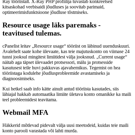
Ray tööriistalt. X-Ray PHP profiilija tuvastab konkreetsed
kitsaskohad veebisaidi jõudluses ja soovitab parimaid,
optimeerimisfunktsioone jõudluse tõstmiseks.
Resource usage läks paremaks -
teavitused tulemas.
cPanelist leitav „Resource usage“ tööriist on läbinud uuenduskuuri.
Avalehelt saate kohe ülevaate, kas teie majutuskonto on viimase 24
tunni jooksul mingitest limiitidest välja jooksnud. „Current usage“
näitab aga täpset ülevaadet protsessori, mälu ja protsesside
kasutusest teile huvi pakkuvas ajavahemikus. Tegemist on hea
tööriistaga kodulehe jõudlusprobleemide avastamiseks ja
diagnoosimiseks.
Kui hetkel saab info kätte ainult antud tööriista kasutades, siis
lähiajal hakkab automaatika limiite ületava konto omanikke ka maili
teel probleemidest teavitama.
Webmail MFA
Häkkerid mõtlevad pidevalt välja uusi meetodeid, kuidas teie maili
konto parooli varastada või lahti murda.