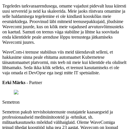
Tegeledes tarkvaraarendusega, omame vajadust pidevalt luua kiiresti
uusi servereid ja neid ka skaleerida. Meie jaoks riistvara omamine ja
selle haldamisega tegelemine ei ole kindlasti kooskõlas meie
eesmärkidega. Proovinud läbi mitmeid teenusepakkujaid, jõudsime
Wavecomi juurde, kus on kõik meie vajadused arvutusvõimsusteks
on kaetud. Samuti on teenus väga stabiilne ja lihtne ka soovitada
enda klientidele peale arenduse lõppu teenustega jätkamiseks
Wavecomi juures.
WaveCom-i teenuse stabiilsus viis meid täiendavalt selleni, et
hakkasime sinna peale ehitama automaatset Kubernetese
täisautomaatset platvormi, mis teeb nii meie kui klientide elu oluliselt
lihtsamaks. Seda ikka kõik selleks, et teenust kasutamiseks ei ole
vaja omada ei DevOpse ega isegi mitte IT spetsialiste.
Erki Märks
- Partner
Semetron
Semetron pakub tervishoiuteenuste osutajatele kaasaegseid ja
professionaalseid meditsiinitooteid ja -tehnikat, sh.
militaarkasutuseks mõeldud välihaiglaid. Oleme WaveComiga
teinud tihedat koostööd juba pea 23 aastat. Wavecom on loonud