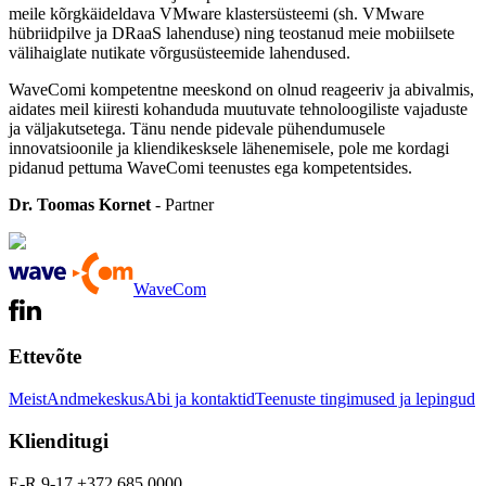
meile kõrgkäideldava VMware klastersüsteemi (sh. VMware
hübriidpilve ja DRaaS lahenduse) ning teostanud meie mobiilsete
välihaiglate nutikate võrgusüsteemide lahendused.
WaveComi kompetentne meeskond on olnud reageeriv ja abivalmis,
aidates meil kiiresti kohanduda muutuvate tehnoloogiliste vajaduste
ja väljakutsetega. Tänu nende pidevale pühendumusele
innovatsioonile ja kliendikesksele lähenemisele, pole me kordagi
pidanud pettuma WaveComi teenustes ega kompetentsides.
Dr. Toomas Kornet
- Partner
WaveCom
Ettevõte
Meist
Andmekeskus
Abi ja kontaktid
Teenuste tingimused ja lepingud
Klienditugi
E-R 9-17 +372 685 0000