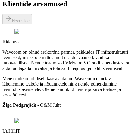
Klientide arvamused
Next slide
Ridango
Wavecom on olnud erakordne partner, pakkudes IT infrastruktuuri
teenuseid, mis ei ole mitte ainult usaldusväärsed, vaid ka
innovaatilised. Nende teadmised VMware VCloudi lahendustest on
aidanud tagada turvalisi ja tõhusaid majutus- ja haldusteenuseid.
Meie edule on oluliselt kaasa aidanud Wavecomi ennetav
lähenemine teabele ja nõuannetele ning nende pühendumine
teenindustasemetele. Oleme tänulikud nende jätkuva toetuse ja
koostöö eest.
Žiga Podgrajšek
-
O&M Juht
UpHillIT