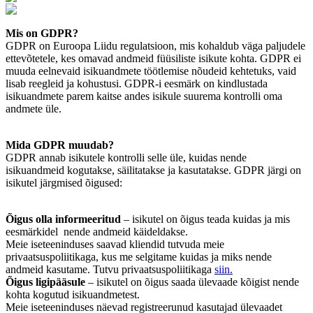
Mis on GDPR?
GDPR on Euroopa Liidu regulatsioon, mis kohaldub väga paljudele
ettevõtetele, kes omavad andmeid füüsiliste isikute kohta. GDPR ei
muuda eelnevaid isikuandmete töötlemise nõudeid kehtetuks, vaid
lisab reegleid ja kohustusi. GDPR-i eesmärk on kindlustada
isikuandmete parem kaitse andes isikule suurema kontrolli oma
andmete üle.
Mida GDPR muudab?
GDPR annab isikutele kontrolli selle üle, kuidas nende
isikuandmeid kogutakse, säilitatakse ja kasutatakse. GDPR järgi on
isikutel järgmised õigused:
Õigus olla informeeritud
– isikutel on õigus teada kuidas ja mis
eesmärkidel nende andmeid käideldakse.
Meie iseteeninduses saavad kliendid tutvuda meie
privaatsuspoliitikaga, kus me selgitame kuidas ja miks nende
andmeid kasutame. Tutvu privaatsuspoliitikaga
siin.
Õigus ligipääsule
– isikutel on õigus saada ülevaade kõigist nende
kohta kogutud isikuandmetest.
Meie iseteeninduses näevad registreerunud kasutajad ülevaadet