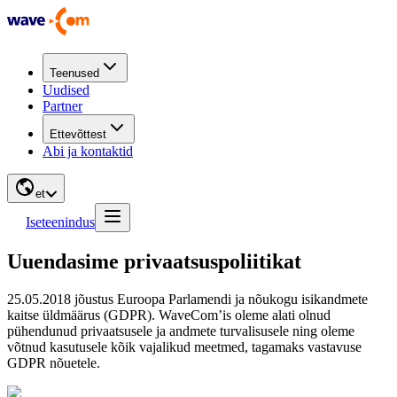
Teenused
Uudised
Partner
Ettevõttest
Abi ja kontaktid
et
Iseteenindus
Uuendasime privaatsuspoliitikat
25.05.2018 jõustus Euroopa Parlamendi ja nõukogu isikandmete
kaitse üldmäärus (GDPR). WaveCom’is oleme alati olnud
pühendunud privaatsusele ja andmete turvalisusele ning oleme
võtnud kasutusele kõik vajalikud meetmed, tagamaks vastavuse
GDPR nõuetele.