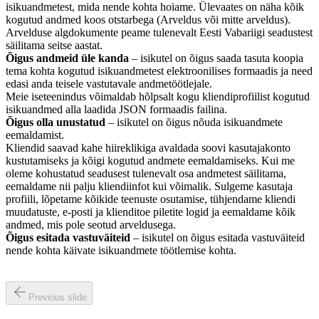
isikuandmetest, mida nende kohta hoiame. Ülevaates on näha kõik
kogutud andmed koos otstarbega (Arveldus või mitte arveldus).
Arvelduse algdokumente peame tulenevalt Eesti Vabariigi seadustest
säilitama seitse aastat.
Õigus andmeid üle kanda
– isikutel on õigus saada tasuta koopia
tema kohta kogutud isikuandmetest elektroonilises formaadis ja need
edasi anda teisele vastutavale andmetöötlejale.
Meie iseteenindus võimaldab hõlpsalt kogu kliendiprofiilist kogutud
isikuandmed alla laadida JSON formaadis failina.
Õigus olla unustatud
– isikutel on õigus nõuda isikuandmete
eemaldamist.
Kliendid saavad kahe hiireklikiga avaldada soovi kasutajakonto
kustutamiseks ja kõigi kogutud andmete eemaldamiseks. Kui me
oleme kohustatud seadusest tulenevalt osa andmetest säilitama,
eemaldame nii palju kliendiinfot kui võimalik. Sulgeme kasutaja
profiili, lõpetame kõikide teenuste osutamise, tühjendame kliendi
muudatuste, e-posti ja klienditoe piletite logid ja eemaldame kõik
andmed, mis pole seotud arveldusega.
Õigus esitada vastuväiteid
– isikutel on õigus esitada vastuväiteid
nende kohta käivate isikuandmete töötlemise kohta.
Previous slide