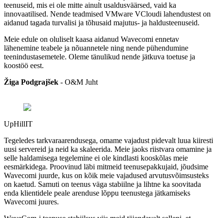
teenuseid, mis ei ole mitte ainult usaldusväärsed, vaid ka
innovaatilised. Nende teadmised VMware VCloudi lahendustest on
aidanud tagada turvalisi ja tõhusaid majutus- ja haldusteenuseid.
Meie edule on oluliselt kaasa aidanud Wavecomi ennetav
lähenemine teabele ja nõuannetele ning nende pühendumine
teenindustasemetele. Oleme tänulikud nende jätkuva toetuse ja
koostöö eest.
Žiga Podgrajšek
-
O&M Juht
UpHillIT
Tegeledes tarkvaraarendusega, omame vajadust pidevalt luua kiiresti
uusi servereid ja neid ka skaleerida. Meie jaoks riistvara omamine ja
selle haldamisega tegelemine ei ole kindlasti kooskõlas meie
eesmärkidega. Proovinud läbi mitmeid teenusepakkujaid, jõudsime
Wavecomi juurde, kus on kõik meie vajadused arvutusvõimsusteks
on kaetud. Samuti on teenus väga stabiilne ja lihtne ka soovitada
enda klientidele peale arenduse lõppu teenustega jätkamiseks
Wavecomi juures.