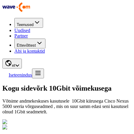
Teenused
Uudised
Partner
Ettevõttest
Abi ja kontaktid
et
Iseteenindus
Kogu sidevõrk 10Gbit võimekusega
Võtsime andmekeskuses kasutusele 10Gbit kiirusega Cisco Nexus
5000 seeria võrguseadmed , mis on suur samm edasi seni kasutusel
olnud 1Gbit seadmetelt.