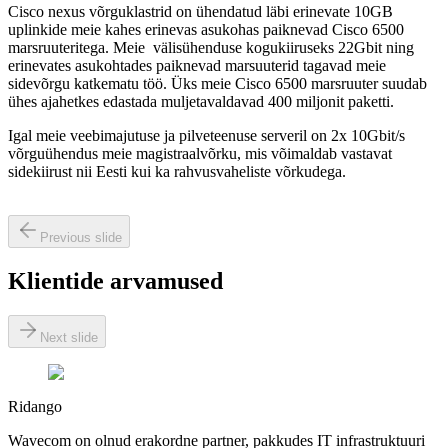
Cisco nexus võrguklastrid on ühendatud läbi erinevate 10GB
uplinkide meie kahes erinevas asukohas paiknevad Cisco 6500
marsruuteritega. Meie välisühenduse kogukiiruseks 22Gbit ning
erinevates asukohtades paiknevad marsuuterid tagavad meie
sidevõrgu katkematu töö. Üks meie Cisco 6500 marsruuter suudab
ühes ajahetkes edastada muljetavaldavad 400 miljonit paketti.
Igal meie veebimajutuse ja pilveteenuse serveril on 2x 10Gbit/s
võrguühendus meie magistraalvõrku, mis võimaldab vastavat
sidekiirust nii Eesti kui ka rahvusvaheliste võrkudega.
Previous slide
Klientide arvamused
Next slide
Ridango
Wavecom on olnud erakordne partner, pakkudes IT infrastruktuuri