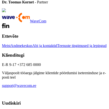
Dr. Toomas Kornet
- Partner
WaveCom
Ettevõte
Meist
Andmekeskus
Abi ja kontaktid
Teenuste tingimused ja lepingud
Klienditugi
E-R 9-17 +372 685 0000
Väljaspoolt tööaega jälgime klientide pöördumisi iseteeninduse ja e-
posti teel
support@wavecom.ee
Uudiskiri