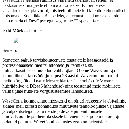
WaveCom-i teenuse stabiilsus viis meid täiendavalt selleni, et
hakkasime sinna peale ehitama automaatset Kubernetese
täisautomaatset platvormi, mis teeb nii meie kui klientide elu oluliselt
lihtsamaks. Seda ikka kõik selleks, et teenust kasutamiseks ei ole
vaja omada ei DevOpse ega isegi mitte IT spetsialiste.
Erki Märks
- Partner
Semetron
Semetron pakub tervishoiuteenuste osutajatele kaasaegseid ja
professionaalseid meditsiinitooteid ja -tehnikat, sh.
militaarkasutuseks mõeldud välihaiglaid. Oleme WaveComiga
teinud tihedat koostööd juba pea 23 aastat. Wavecom on loonud
meile kõrgkäideldava VMware klastersüsteemi (sh. VMware
hübriidpilve ja DRaaS lahenduse) ning teostanud meie mobiilsete
välihaiglate nutikate võrgusüsteemide lahendused.
WaveComi kompetentne meeskond on olnud reageeriv ja abivalmis,
aidates meil kiiresti kohanduda muutuvate tehnoloogiliste vajaduste
ja väljakutsetega. Tänu nende pidevale pühendumusele
innovatsioonile ja kliendikesksele lähenemisele, pole me kordagi
pidanud pettuma WaveComi teenustes ega kompetentsides.