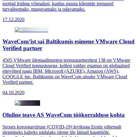
tootjad leidma võimalusi, kuidas muuta klientide teenused
turvalisemaks, mugavamaks ja odavamaks.
17.12.2020
WaveCom’ist sai Baltikumis esimene VMware Cloud
Verified partner
4505 VMware ülemaailmsetest teenuspartneritest 138 on VMware
Cloud Verified tunnustusega, kellest valdav enamus on globaalsed
ettevõtted nagu IBM, Microsoft (AZURE), Amazon (AWS),
GOOGLE jne. Baltikumis on WaveCom ainuke VMware Cloud
Verified partner.
04.10.2020
Oluline teave AS WaveCom töökorralduse kohta
Seoses koroonaviiruse (COVID-19) levikuga Eestis vähemalt
järgmiseks kaheks nädalaks oleme üle läinud kaugtööle.