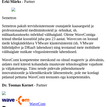
Erki Märks
- Partner
Semetron
Semetron pakub tervishoiuteenuste osutajatele kaasaegseid ja
professionaalseid meditsiinitooteid ja -tehnikat, sh.
militaarkasutuseks mõeldud välihaiglaid. Oleme WaveComiga
teinud tihedat koostööd juba pea 23 aastat. Wavecom on loonud
meile kõrgkäideldava VMware klastersüsteemi (sh. VMware
hübriidpilve ja DRaaS lahenduse) ning teostanud meie mobiilsete
välihaiglate nutikate võrgusüsteemide lahendused.
WaveComi kompetentne meeskond on olnud reageeriv ja abivalmis,
aidates meil kiiresti kohanduda muutuvate tehnoloogiliste vajaduste
ja väljakutsetega. Tänu nende pidevale pühendumusele
innovatsioonile ja kliendikesksele lähenemisele, pole me kordagi
pidanud pettuma WaveComi teenustes ega kompetentsides.
Dr. Toomas Kornet
- Partner
WaveCom