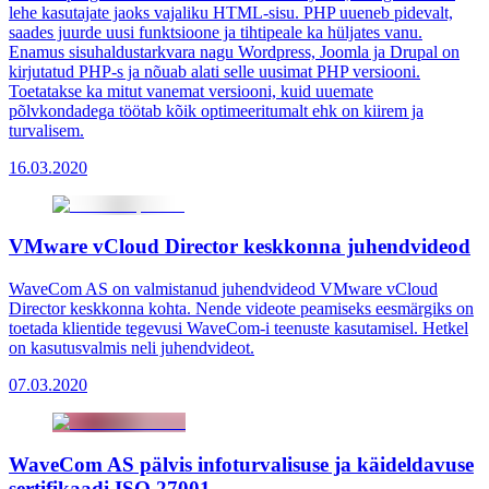
lehe kasutajate jaoks vajaliku HTML-sisu. PHP uueneb pidevalt,
saades juurde uusi funktsioone ja tihtipeale ka hüljates vanu.
Enamus sisuhaldustarkvara nagu Wordpress, Joomla ja Drupal on
kirjutatud PHP-s ja nõuab alati selle uusimat PHP versiooni.
Toetatakse ka mitut vanemat versiooni, kuid uuemate
põlvkondadega töötab kõik optimeeritumalt ehk on kiirem ja
turvalisem.
16.03.2020
VMware vCloud Director keskkonna juhendvideod
WaveCom AS on valmistanud juhendvideod VMware vCloud
Director keskkonna kohta. Nende videote peamiseks eesmärgiks on
toetada klientide tegevusi WaveCom-i teenuste kasutamisel. Hetkel
on kasutusvalmis neli juhendvideot.
07.03.2020
WaveCom AS pälvis infoturvalisuse ja käideldavuse
sertifikaadi ISO 27001