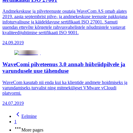
Andmekeskuse ja pilveteenuste osutaja WaveCom AS omab alates
2019. aasta septembrist pilve- ja andmekeskuse teenuste pakkujana
infoturvalisuse ja käideldavuse sertifikaati ISO 27001. Samuti
uuendas ettevõte kõrgetele rahvusvahelistele nõudmistele vastavat
kvaliteedijuhtimise sertifikaati ISO 9001.
24.09.2019
WaveComi pilveteenus 3.0 annab hübriidpilvele ja
varundusele uue tähenduse
WaveCom kasutab nii enda kui ka klientide andmete hoidmiseks ja
varundamiseks turvalist ning mitmekülgset VMware vCloudi
platvormi.
24.07.2019
Eelmine
1
More pages