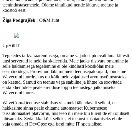
teenindustasemetele. Oleme tänulikud nende jätkuva toetuse ja
koostöö eest.
Žiga Podgrajšek
-
O&M Juht
UpHillIT
Tegeledes tarkvaraarendusega, omame vajadust pidevalt luua kiiresti
uusi servereid ja neid ka skaleerida. Meie jaoks riistvara omamine ja
selle haldamisega tegelemine ei ole kindlasti kooskõlas meie
eesmärkidega. Proovinud läbi mitmeid teenusepakkujaid, jõudsime
Wavecomi juurde, kus on kõik meie vajadused arvutusvõimsusteks
on kaetud. Samuti on teenus väga stabiilne ja lihtne ka soovitada
enda klientidele peale arenduse lõppu teenustega jätkamiseks
Wavecomi juures.
WaveCom-i teenuse stabiilsus viis meid täiendavalt selleni, et
hakkasime sinna peale ehitama automaatset Kubernetese
täisautomaatset platvormi, mis teeb nii meie kui klientide elu oluliselt
lihtsamaks. Seda ikka kõik selleks, et teenust kasutamiseks ei ole
vaja omada ei DevOpse ega isegi mitte IT spetsialiste.