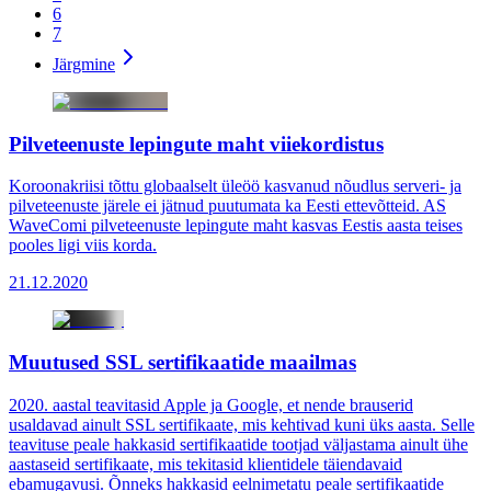
6
7
Järgmine
Pilveteenuste lepingute maht viiekordistus
Koroonakriisi tõttu globaalselt üleöö kasvanud nõudlus serveri- ja
pilveteenuste järele ei jätnud puutumata ka Eesti ettevõtteid. AS
WaveComi pilveteenuste lepingute maht kasvas Eestis aasta teises
pooles ligi viis korda.
21.12.2020
Muutused SSL sertifikaatide maailmas
2020. aastal teavitasid Apple ja Google, et nende brauserid
usaldavad ainult SSL sertifikaate, mis kehtivad kuni üks aasta. Selle
teavituse peale hakkasid sertifikaatide tootjad väljastama ainult ühe
aastaseid sertifikaate, mis tekitasid klientidele täiendavaid
ebamugavusi. Õnneks hakkasid eelnimetatu peale sertifikaatide