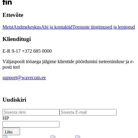
Ettevõte
Meist
Andmekeskus
Abi ja kontaktid
Teenuste tingimused ja lepingud
Klienditugi
E-R 9-17 +372 685 0000
Väljaspoolt tööaega jälgime klientide pöördumisi iseteeninduse ja e-
posti teel
support@wavecom.ee
Uudiskiri
HP
Liitu