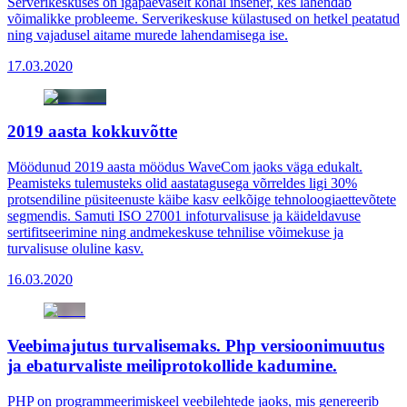
Serverikeskuses on igapäevaselt kohal insener, kes lahendab
võimalikke probleeme. Serverikeskuse külastused on hetkel peatatud
ning vajadusel aitame murede lahendamisega ise.
17.03.2020
2019 aasta kokkuvõtte
Möödunud 2019 aasta möödus WaveCom jaoks väga edukalt.
Peamisteks tulemusteks olid aastatagusega võrreldes ligi 30%
protsendiline püsiteenuste käibe kasv eelkõige tehnoloogiaettevõtete
segmendis. Samuti ISO 27001 infoturvalisuse ja käideldavuse
sertifitseerimine ning andmekeskuse tehnilise võimekuse ja
turvalisuse oluline kasv.
16.03.2020
Veebimajutus turvalisemaks. Php versioonimuutus
ja ebaturvaliste meiliprotokollide kadumine.
PHP on programmeerimiskeel veebilehtede jaoks, mis genereerib