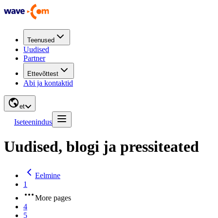
Teenused
Uudised
Partner
Ettevõttest
Abi ja kontaktid
et
Iseteenindus
Uudised, blogi ja pressiteated
Eelmine
1
More pages
4
5