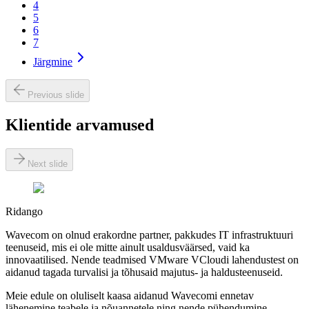
4
5
6
7
Järgmine
Previous slide
Klientide arvamused
Next slide
Ridango
Wavecom on olnud erakordne partner, pakkudes IT infrastruktuuri
teenuseid, mis ei ole mitte ainult usaldusväärsed, vaid ka
innovaatilised. Nende teadmised VMware VCloudi lahendustest on
aidanud tagada turvalisi ja tõhusaid majutus- ja haldusteenuseid.
Meie edule on oluliselt kaasa aidanud Wavecomi ennetav
lähenemine teabele ja nõuannetele ning nende pühendumine