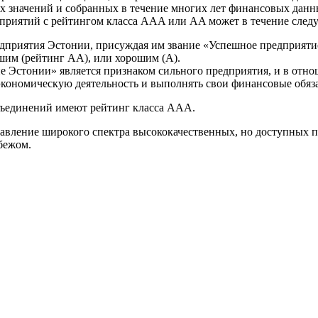
ых значений и собранных в течение многих лет финансовых данн
дприятий с рейтингом класса AAA или AA может в течение след
редприятия Эстонии, присуждая им звание «Успешное предприятие 
шим (рейтинг АА), или хорошим (А).
 Эстонии» является признаком сильного предприятия, и в отно
экономическую деятельность и выполнять свои финансовые обяза
бъединений имеют рейтинг класса AAA.
ставление широкого спектра высококачественных, но доступных п
бежом.