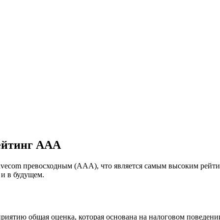
ейтинг AAA
Wavecom превосходным (AAA), что является самым высоким рейти
 и в будущем.
предприятию общая оценка, которая основана на налоговом поведе