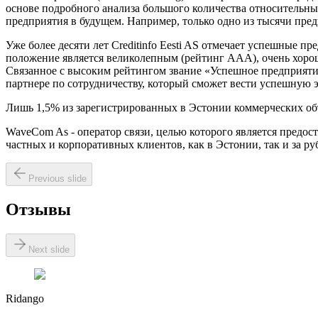
основе подробного анализа большого количества относительн
предприятия в будущем. Например, только одно из тысячи пре
Уже более десяти лет Creditinfo Eesti AS отмечает успешные п
положение является великолепным (рейтинг AAA), очень хоро
Связанное с высоким рейтингом звание «Успешное предприятие
партнере по сотрудничеству, который сможет вести успешную 
Лишь 1,5% из зарегистрированных в Эстонии коммерческих о
WaveCom As - оператор связи, целью которого является предо
частных и корпоративных клиентов, как в Эстонии, так и за ру
Previous slide
Отзывы
Next slide
Ridango