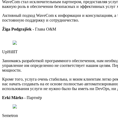
WaveCom стал исключительным партнером, предоставляя услуг
важную роль в обеспечении безопасных и эффективных услуг 
Активный подход WaveCom к информации и консультациям, а т
постоянную поддержку и сотрудничество.
Žiga Podgrajšek -
Глава O&M
UpHillIT
Занимаясь разработкой программного обеспечения, нам необход
управление им определенно не соответствует нашим целям. П
мощности.
Кроме того, услуга очень стабильна, и моим клиентам легко 
нас начать создавать на ее основе полностью автоматизированн
использования услуги не нужно было бы иметь ни DevOps, ни
Erki Märks
-
Партнёр
Semetron