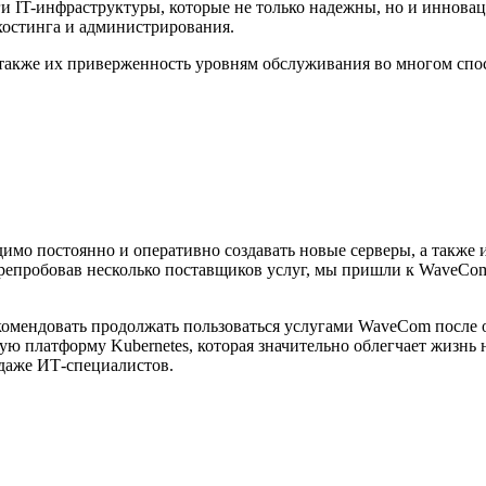
и IT-инфраструктуры, которые не только надежны, но и иннов
хостинга и администрирования.
акже их приверженность уровням обслуживания во многом спос
имо постоянно и оперативно создавать новые серверы, а также 
ерепробовав несколько поставщиков услуг, мы пришли к WaveCo
рекомендовать продолжать пользоваться услугами WaveСom после
ую платформу Kubernetes, которая значительно облегчает жизнь 
 даже ИТ-специалистов.