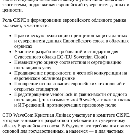
экосистемы, поддерживая европейский суверенитет данных и
ценности.
Роль CISPE в формировании европейского облачного рынка
включает, в частности:
Практическую реализацию принципов защиты данных
и суверенитета данных Европейского союза в облачных
сервисах
Участие в разработке требований и стандартов для
Суверенного облака ЕС (EU Sovereign Cloud)
Независимую оценку соответствия и сертификацию
поставщиков услуг
Продвижение прозрачности и честной конкуренции на
европейском облачном рынке
Поощрение использования европейских технологий и
открытых стандартов
Предотвращение vendor lock-in (зависимости от одного
поставщика), так называемых
kill switch
, а также практик
и ИТ-решений, противоречащих правовому полю
CTO WaveCom Кристиан Лийвак участвует в комитете CISPE,
который занимается разработкой требований к суверенному
облаку Европейского союза. В будущем эти требования станут
основой для государственных, а надеемся — и для частных