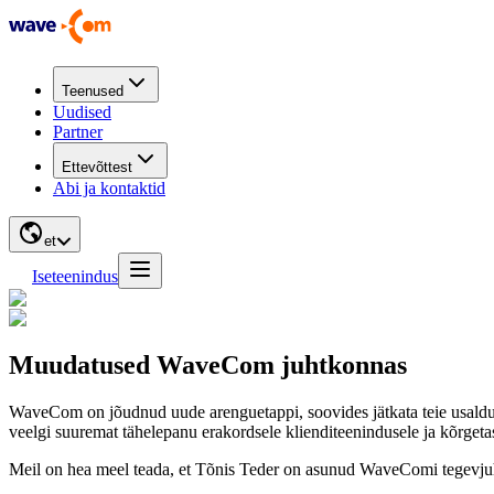
Teenused
Uudised
Partner
Ettevõttest
Abi ja kontaktid
et
Iseteenindus
Muudatused WaveCom juhtkonnas
WaveCom on jõudnud uude arenguetappi, soovides jätkata teie usaldus
veelgi suuremat tähelepanu erakordsele klienditeenindusele ja kõrgeta
Meil on hea meel teada, et Tõnis Teder on asunud WaveComi tegevjuhiks