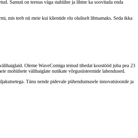
d. Samuti on teenus väga stabiilne ja lihtne ka soovitada enda
, mis teeb nii meie kui klientide elu oluliselt lihtsamaks. Seda ikka
ud välihaiglaid. Oleme WaveComiga teinud tihedat koostööd juba pea 23
e mobiilsete välihaiglate nutikate võrgusüsteemide lahendused.
äljakutsetega. Tänu nende pidevale pühendumusele innovatsioonile ja