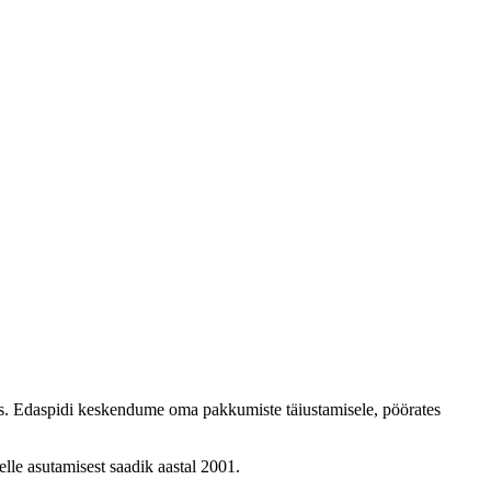
as. Edaspidi keskendume oma pakkumiste täiustamisele, pöörates
selle asutamisest saadik aastal 2001.