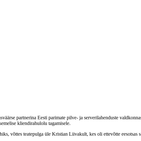
väärse partnerina Eesti parimate pilve- ja serverilahenduste valdkonn
semelise kliendirahulolu tagamisele.
, võttes teatepulga üle Kristian Liivakult, kes oli ettevõtte eesotsas 