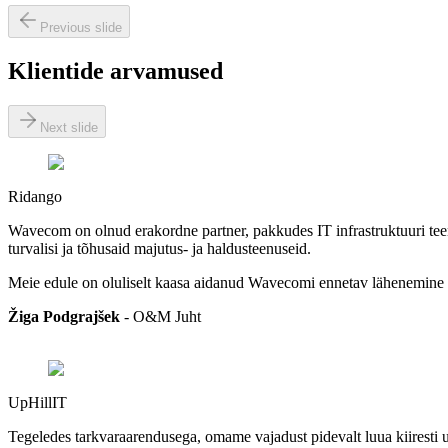
Previous slide
Klientide arvamused
Next slide
Ridango
Wavecom on olnud erakordne partner, pakkudes IT infrastruktuuri tee
turvalisi ja tõhusaid majutus- ja haldusteenuseid.
Meie edule on oluliselt kaasa aidanud Wavecomi ennetav lähenemine t
Žiga Podgrajšek
-
O&M Juht
UpHillIT
Tegeledes tarkvaraarendusega, omame vajadust pidevalt luua kiiresti uu