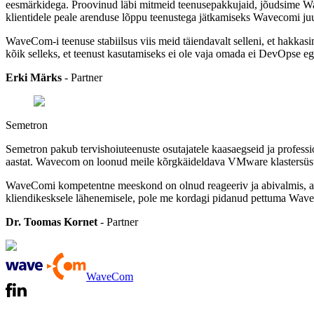
eesmärkidega. Proovinud läbi mitmeid teenusepakkujaid, jõudsime Wav
klientidele peale arenduse lõppu teenustega jätkamiseks Wavecomi ju
WaveCom-i teenuse stabiilsus viis meid täiendavalt selleni, et hakkasi
kõik selleks, et teenust kasutamiseks ei ole vaja omada ei DevOpse ega 
Erki Märks
- Partner
Semetron
Semetron pakub tervishoiuteenuste osutajatele kaasaegseid ja profess
aastat. Wavecom on loonud meile kõrgkäideldava VMware klastersüste
WaveComi kompetentne meeskond on olnud reageeriv ja abivalmis, aida
kliendikesksele lähenemisele, pole me kordagi pidanud pettuma Wav
Dr. Toomas Kornet
- Partner
WaveCom