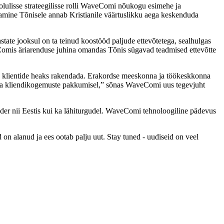
olulisse strateegilisse rolli WaveComi nõukogu esimehe ja
damine Tõnisele annab Kristianile väärtuslikku aega keskenduda
state jooksul on ta teinud koostööd paljude ettevõtetega, sealhulgas
omis äriarenduse juhina omandas Tõnis sügavad teadmised ettevõtte
te klientide heaks rakendada. Erakordse meeskonna ja töökeskkonna
e ja kliendikogemuste pakkumisel,” sõnas WaveComi uus tegevjuht
der nii Eestis kui ka lähiturgudel. WaveComi tehnoloogiline pädevus
on alanud ja ees ootab palju uut. Stay tuned - uudiseid on veel