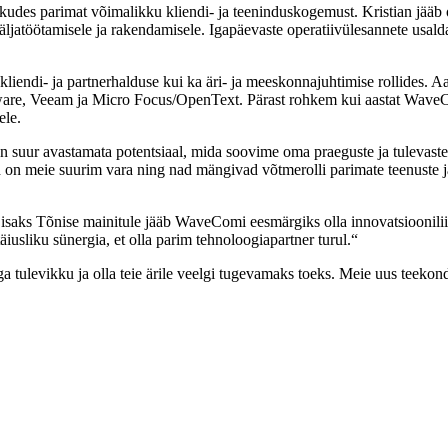
kudes parimat võimalikku kliendi- ja teeninduskogemust. Kristian jääb 
äljatöötamisele ja rakendamisele. Igapäevaste operatiivülesannete usal
kliendi- ja partnerhalduse kui ka äri- ja meeskonnajuhtimise rollides. Aa
ware, Veeam ja Micro Focus/OpenText. Pärast rohkem kui aastat WaveC
ele.
on suur avastamata potentsiaal, mida soovime oma praeguste ja tulevas
ed on meie suurim vara ning nad mängivad võtmerolli parimate teenust
isaks Tõnise mainitule jääb WaveComi eesmärgiks olla innovatsioonilii
äiusliku sünergia, et olla parim tehnoloogiapartner turul.“
tulevikku ja olla teie ärile veelgi tugevamaks toeks. Meie uus teekond 