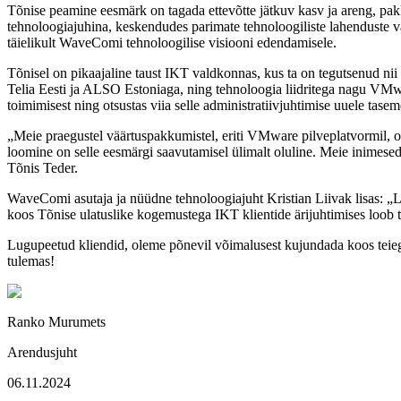
Tõnise peamine eesmärk on tagada ettevõtte jätkuv kasv ja areng, pak
tehnoloogiajuhina, keskendudes parimate tehnoloogiliste lahenduste v
täielikult WaveComi tehnoloogilise visiooni edendamisele.
Tõnisel on pikaajaline taust IKT valdkonnas, kus ta on tegutsenud nii 
Telia Eesti ja ALSO Estoniaga, ning tehnoloogia liidritega nagu VM
toimimisest ning otsustas viia selle administratiivjuhtimise uuele tasem
„Meie praegustel väärtuspakkumistel, eriti VMware pilveplatvormil, 
loomine on selle eesmärgi saavutamisel ülimalt oluline. Meie inimes
Tõnis Teder.
WaveComi asutaja ja nüüdne tehnoloogiajuht Kristian Liivak lisas: „L
koos Tõnise ulatuslike kogemustega IKT klientide ärijuhtimises loob t
Lugupeetud kliendid, oleme põnevil võimalusest kujundada koos teiega 
tulemas!
Ranko Murumets
Arendusjuht
06.11.2024