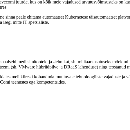
ecomi juurde, kus on kõik meie vajadused arvutusvõimsusteks on kaetu
ures.
me sinna peale ehitama automaatset Kubernetese täisautomaatset platvormi
isegi mitte IT spetsialiste.
ionaalseid meditsiinitooteid ja -tehnikat, sh. militaarkasutuseks mõeld
emi (sh. VMware hübriidpilve ja DRaaS lahenduse) ning teostanud mei
tes meil kiiresti kohanduda muutuvate tehnoloogiliste vajaduste ja v
eComi teenustes ega kompetentsides.