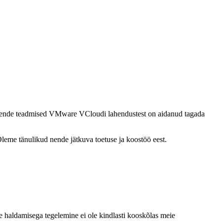
d. Nende teadmised VMware VCloudi lahendustest on aidanud tagada
eme tänulikud nende jätkuva toetuse ja koostöö eest.
le haldamisega tegelemine ei ole kindlasti kooskõlas meie