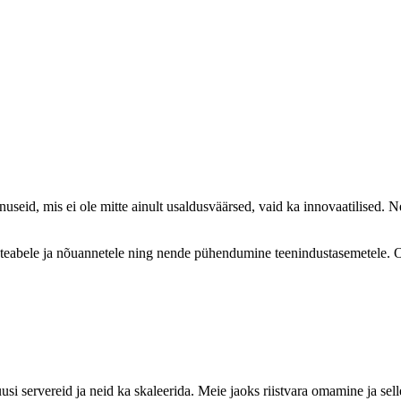
nuseid, mis ei ole mitte ainult usaldusväärsed, vaid ka innovaatilise
eabele ja nõuannetele ning nende pühendumine teenindustasemetele. Ol
si servereid ja neid ka skaleerida. Meie jaoks riistvara omamine ja sel